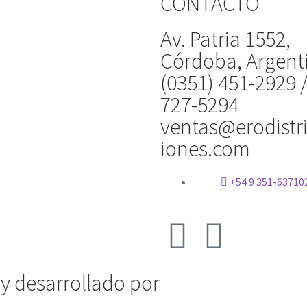
CONTACTO
Av. Patria 1552,
Córdoba, Argent
(0351) 451-2929 
727-5294
ventas@erodistr
iones.com
+54 9 351-63710
 y desarrollado por
Vervel agnecy