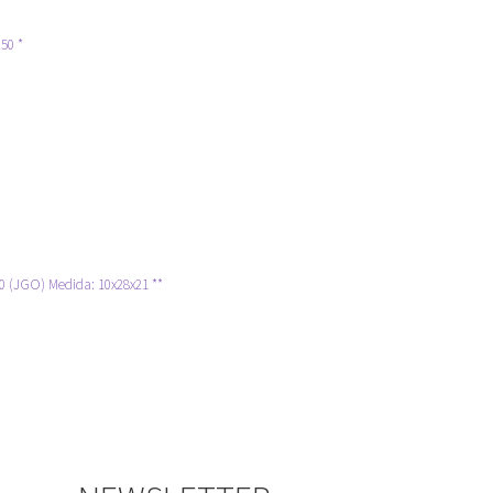
50 *
(JGO) Medida: 10x28x21 **