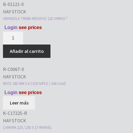
B-01121-0
HAY STOCK
ARANDELA TRABA REENVIO 110 VARIAS *
Login
see prices
Añadir al carrito
R-C0067-0
HAY STOCK
RAYO 160 MM X 4 CON NIPLE ( 144 Unid)
Login
see prices
Leer más
K-C17225-R
HAY STOCK
CAMARA 225 / 250 X 17 RAMVEL