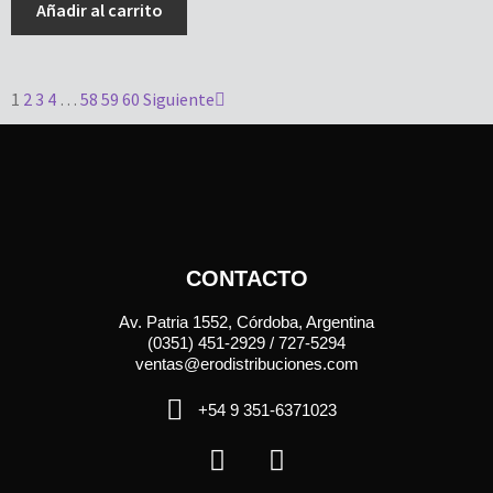
Añadir al carrito
1
2
3
4
…
58
59
60
Siguiente
CONTACTO
Av. Patria 1552, Córdoba, Argentina
(0351) 451-2929 / 727-5294
ventas@erodistribuciones.com
+54 9 351-6371023