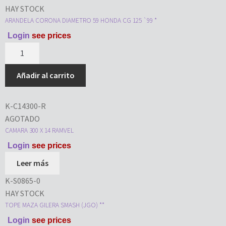
HAY STOCK
ARANDELA CORONA DIAMETRO 59 HONDA CG 125 `99 *
Login
see prices
Añadir al carrito
K-C14300-R
AGOTADO
CAMARA 300 X 14 RAMVEL
Login
see prices
Leer más
K-S0865-0
HAY STOCK
TOPE MAZA GILERA SMASH (JGO) **
Login
see prices