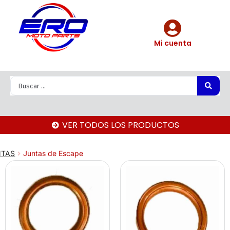
Mi cuenta
VER TODOS LOS PRODUCTOS
NTAS
Juntas de Escape