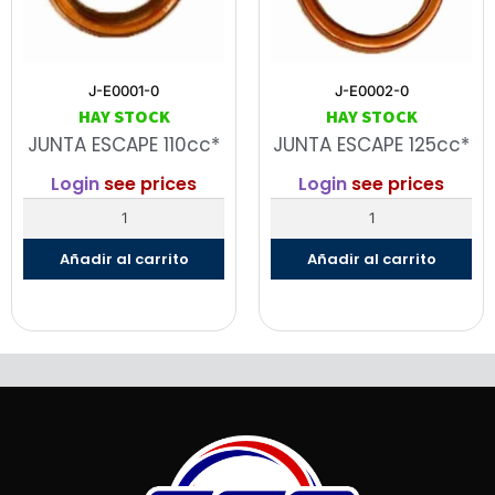
J-E0001-0
J-E0002-0
HAY STOCK
HAY STOCK
JUNTA ESCAPE 110cc*
JUNTA ESCAPE 125cc*
Login
see prices
Login
see prices
Añadir al carrito
Añadir al carrito