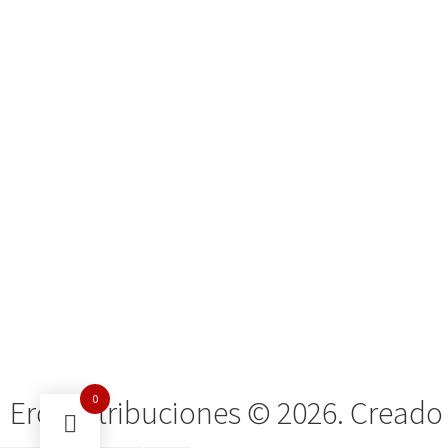
0
Ero Distribuciones © 2026. Creado