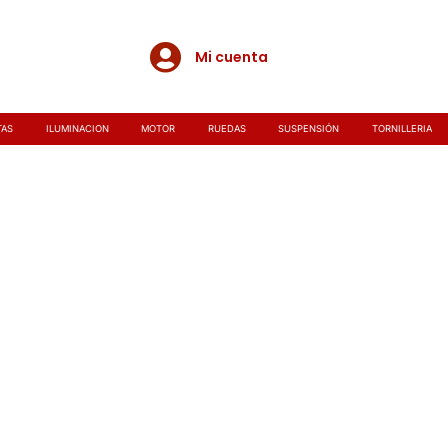
Mi cuenta
TAS
ILUMINACION
MOTOR
RUEDAS
SUSPENSIÓN
TORNILLERIA