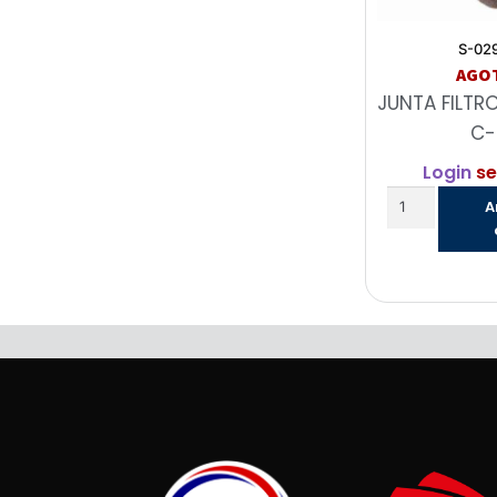
S-02
AGO
JUNTA FILTR
C-
Login
se
A