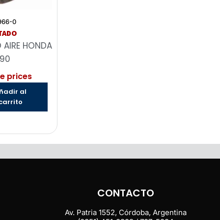
966-0
TADO
O AIRE HONDA
90
e prices
ñadir al
carrito
CONTACTO
Av. Patria 1552, Córdoba, Argentina