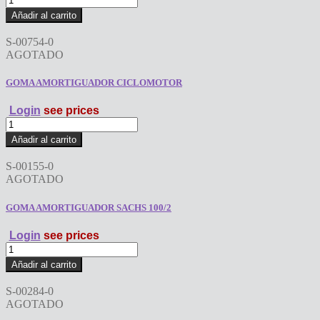
AMORTIGUADOR
Añadir al carrito
GIL
200.
S-00754-0
cantidad
AGOTADO
GOMA AMORTIGUADOR CICLOMOTOR
Login
see prices
GOMA
AMORTIGUADOR
Añadir al carrito
CICLOMOTOR
cantidad
S-00155-0
AGOTADO
GOMA AMORTIGUADOR SACHS 100/2
Login
see prices
GOMA
AMORTIGUADOR
Añadir al carrito
SACHS
100/2
S-00284-0
cantidad
AGOTADO