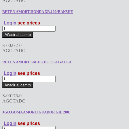
AGOTADO
cantidad
RETEN AMORT.HONDA XR.100/BANSHE
Login
see prices
RETEN
AMORT.HONDA
Añadir al carrito
XR.100/BANSHE
cantidad
S-00272-0
AGOTADO
RETEN AMORT.SACHS 100/3 SEGALLA.
Login
see prices
RETEN
AMORT.SACHS
Añadir al carrito
100/3
SEGALLA.
S-00178-0
cantidad
AGOTADO
JGO.GOMA AMORTIGUADOR GIL 200.
Login
see prices
JGO.GOMA