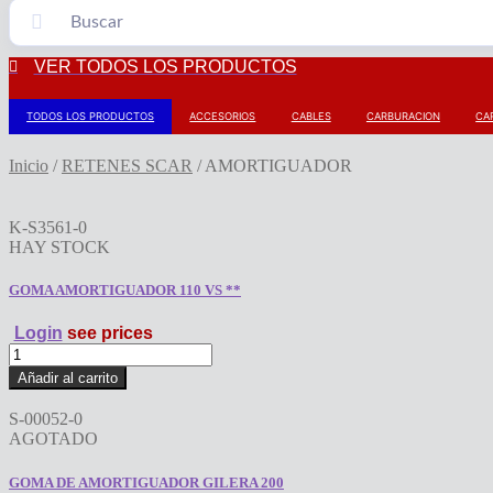
VER TODOS LOS PRODUCTOS
TODOS LOS PRODUCTOS
ACCESORIOS
CABLES
CARBURACION
CA
Inicio
/
RETENES SCAR
/
AMORTIGUADOR
K-S3561-0
HAY STOCK
GOMA AMORTIGUADOR 110 VS **
Login
see prices
GOMA
AMORTIGUADOR
Añadir al carrito
110
VS
S-00052-0
**
AGOTADO
cantidad
GOMA DE AMORTIGUADOR GILERA 200