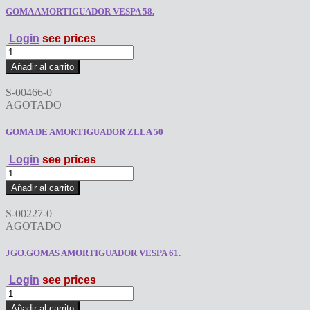
GOMA AMORTIGUADOR VESPA 58.
Login
see prices
GOMA
AMORTIGUADOR
Añadir al carrito
VESPA
58.
S-00466-0
cantidad
AGOTADO
GOMA DE AMORTIGUADOR ZLLA 50
Login
see prices
GOMA
DE
Añadir al carrito
AMORTIGUADOR
ZLLA
S-00227-0
50
AGOTADO
cantidad
JGO.GOMAS AMORTIGUADOR VESPA 61.
Login
see prices
JGO.GOMAS
AMORTIGUADOR
Añadir al carrito