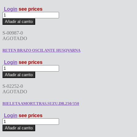
Login
see prices
GOMA
DE
Añadir al carrito
AMORTIGUADOR
GILERA
S-00987-0
200
AGOTADO
cantidad
RETEN BRAZO OSCILANTE HUSQVARNA
Login
see prices
RETEN
BRAZO
Añadir al carrito
OSCILANTE
HUSQVARNA
S-02252-0
cantidad
AGOTADO
BIELETA AMORT.TRAS.SUZU.DR.250/350
Login
see prices
BIELETA
AMORT.TRAS.SUZU.DR.250/350
Añadir al carrito
cantidad