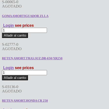
S-00065-0
AGOTADO
GOMA AMORTIGUADOR ZLLA
Login
see prices
GOMA
AMORTIGUADOR
Añadir al carrito
ZLLA
cantidad
S-02777-0
AGOTADO
RETEN AMORT.TRAS.SUZ.DR-650/XR250
Login
see prices
RETEN
AMORT.TRAS.SUZ.DR-
Añadir al carrito
650/XR250
cantidad
S-03136-0
AGOTADO
RETEN AMORT.HONDA CR 250