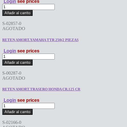
Login
see prices
RETEN
AMORT.HONDA
Añadir al carrito
CR
250
S-02857-0
cantidad
AGOTADO
RETEN AMORT.YAMAHA TTR 250(2 PIEZAS
Login
see prices
RETEN
AMORT.YAMAHA
Añadir al carrito
TTR
250(2
S-00287-0
PIEZAS
AGOTADO
cantidad
RETEN AMORT.TRASERO HONDA CR.125 CR
Login
see prices
RETEN
AMORT.TRASERO
Añadir al carrito
HONDA
CR.125
S-02166-0
CR