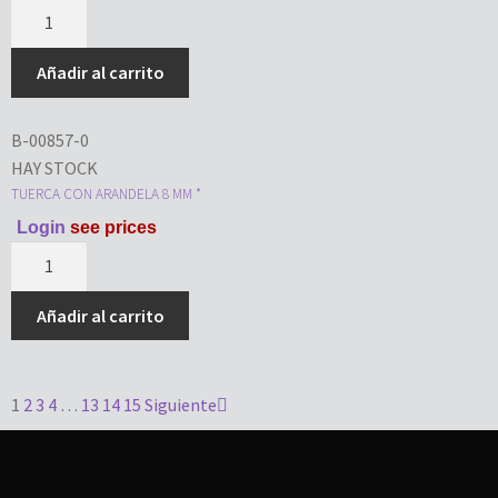
Añadir al carrito
B-00857-0
HAY STOCK
TUERCA CON ARANDELA 8 MM *
Login
see prices
Añadir al carrito
1
2
3
4
…
13
14
15
Siguiente