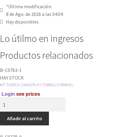
*Última modificación:
8 de Ago. de 2026 a las 04:04
Hay disponibles
Lo útilmo en ingresos
Productos relacionados
B-C0763-1
HAY STOCK
KIT TUERCA CANASTA 4 Y TORNILLO RAMVEL
Login
see prices
KIT
TUERCA
CANASTA
Añadir al carrito
4
Y
B-C0778-0