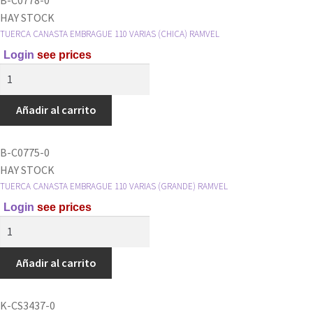
TORNILLO
HAY STOCK
RAMVEL
TUERCA CANASTA EMBRAGUE 110 VARIAS (CHICA) RAMVEL
cantidad
Login
see prices
TUERCA
CANASTA
EMBRAGUE
Añadir al carrito
110
VARIAS
B-C0775-0
(CHICA)
HAY STOCK
RAMVEL
TUERCA CANASTA EMBRAGUE 110 VARIAS (GRANDE) RAMVEL
cantidad
Login
see prices
TUERCA
CANASTA
EMBRAGUE
Añadir al carrito
110
VARIAS
K-CS3437-0
(GRANDE)