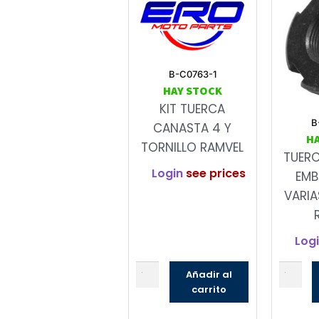
B-C0763-1
HAY STOCK
KIT TUERCA
B
CANASTA 4 Y
H
TORNILLO RAMVEL
TUER
Login
see prices
EMB
VARIA
Log
Añadir al
carrito