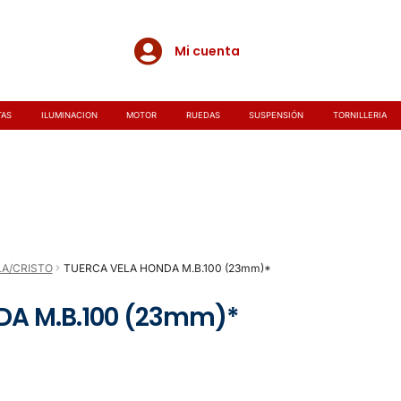
Mi cuenta
TAS
ILUMINACION
MOTOR
RUEDAS
SUSPENSIÓN
TORNILLERIA
LA/CRISTO
TUERCA VELA HONDA M.B.100 (23mm)*
DA M.B.100 (23mm)*