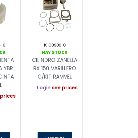
4-0
K-C0909-0
CK
HAY STOCK
UENTA
CILINDRO ZANELLA
A YBR
RX 150 VARILLERO
CINTA
C/KIT RAMVEL
L
Login
see prices
prices