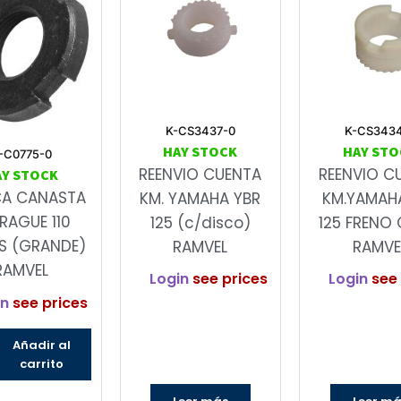
K-CS3437-0
K-CS343
HAY STOCK
HAY STO
-C0775-0
REENVIO CUENTA
REENVIO C
AY STOCK
CA CANASTA
KM. YAMAHA YBR
KM.YAMAH
RAGUE 110
125 (c/disco)
125 FRENO 
S (GRANDE)
RAMVEL
RAMVE
RAMVEL
Login
see prices
Login
see 
in
see prices
Añadir al
carrito