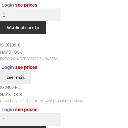
Login
see prices
-
FICHA
5
PORTA
PINES
FUSIBLE
Añadir al carrito
HEMBRA
CILINDRICO
*
UNIVERSAL
cantidad
K-C0109-0
*
HAY STOCK
cantidad
BOTON ON/OFF PARADOR UNIVERSAL
Login
see prices
Leer más
K-IN004-1
HAY STOCK
FICHA LLAVE DE LUZ GILERA SMASH -4 PINES HEMBRA
Login
see prices
FICHA
LLAVE