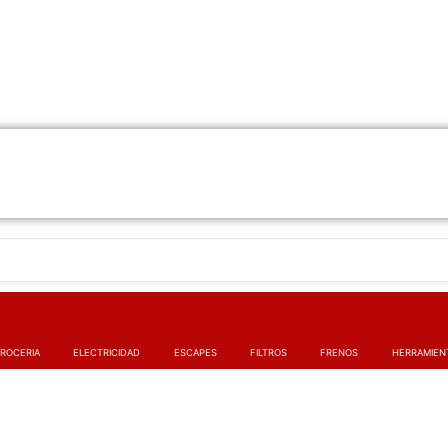
ROCERIA
ELECTRICIDAD
ESCAPES
FILTROS
FRENOS
HERRAMIEN