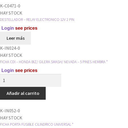
UNIVERSAL
K-C0471-0
*
HAY STOCK
cantidad
DESTELLADOR – RELAY ELECTRONICO 12V 2 PIN
Login
see prices
Leer más
K-IN024-0
HAY STOCK
FICHA CDI – HONDA BIZ/ GILERA SMASH/ NEVADA – 5 PINES HEMBRA *
Login
see prices
FICHA
CDI
-
Añadir al carrito
HONDA
BIZ/
K-IN052-0
GILERA
HAY STOCK
SMASH/
FICHA PORTA FUSIBLE CILINDRICO UNIVERSAL *
NEVADA