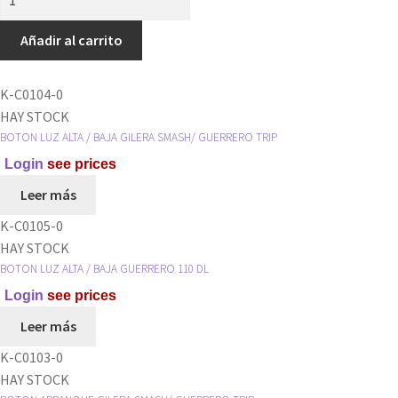
LLAVE
DE
Añadir al carrito
LUZ
(TODAS)
K-C0104-0
/TABLERO
HAY STOCK
-
BOTON LUZ ALTA / BAJA GILERA SMASH/ GUERRERO TRIP
UNIVERSAL
Login
see prices
-
3
Leer más
PINES
K-C0105-0
HEMBRA
HAY STOCK
*
BOTON LUZ ALTA / BAJA GUERRERO 110 DL
cantidad
Login
see prices
Leer más
K-C0103-0
HAY STOCK