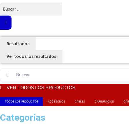
Search
...
Resultados
Ver todos los resultados
VER TODOS LOS PRODUCTOS
TODOS LOS PRODUCTOS
ACCESORIOS
CABLES
CARBURACION
CAR
Categorías