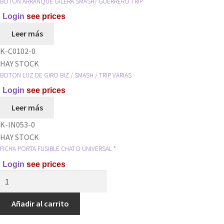
BOTON ARRANQUE GILERA SMASH/ GUERRERO TRIP
Login
see prices
Leer más
K-C0102-0
HAY STOCK
BOTON LUZ DE GIRO BIZ / SMASH / TRIP VARIAS
Login
see prices
Leer más
K-IN053-0
HAY STOCK
FICHA PORTA FUSIBLE CHATO UNIVERSAL *
Login
see prices
FICHA
PORTA
FUSIBLE
Añadir al carrito
CHATO