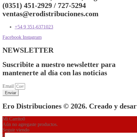
(0351) 451-2929 / 727-5294
ventas@erodistribuciones.com
+54 9 351-6371023
Facebook
Instagram
NEWSLETTER
Suscribite a nuestro newsletter para
mantenerte al día con las noticias
Email
Enviar
Ero Distribuciones © 2026. Creado y desa
Mi Carrito
0
Aún no agregaste productos.
Seguir viendo
0