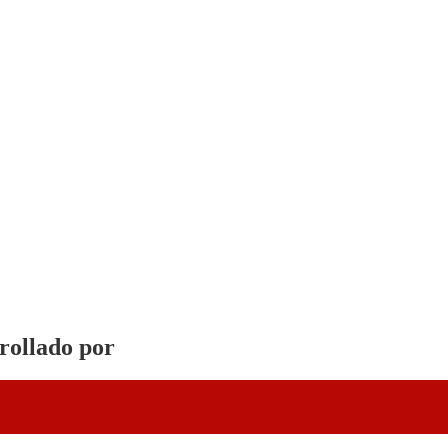
rrollado por
Vervel agnecy