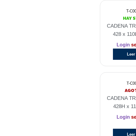
T-C0
HAY 
CADENA TR
428 x 110
Login
se
Leer
T-C0
AGO
CADENA TR
428H x 1
Login
se
Leer