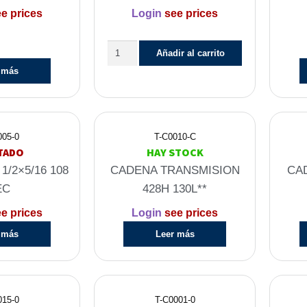
e prices
Login
see prices
Añadir al carrito
 más
005-0
T-C0010-C
TADO
HAY STOCK
1/2×5/16 108
CADENA TRANSMISION
CAD
EC
428H 130L**
e prices
Login
see prices
 más
Leer más
015-0
T-C0001-0