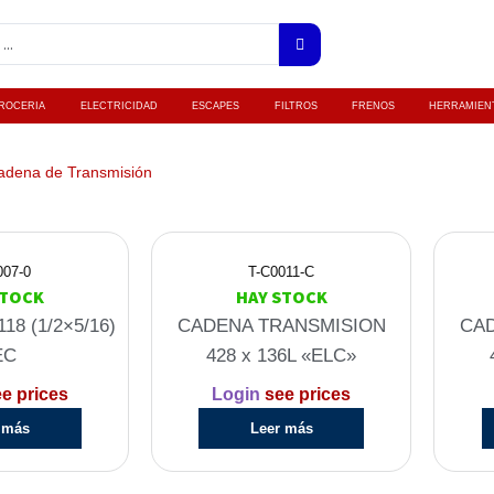
ROCERIA
ELECTRICIDAD
ESCAPES
FILTROS
FRENOS
HERRAMIEN
adena de Transmisión
007-0
T-C0011-C
STOCK
HAY STOCK
18 (1/2×5/16)
CADENA TRANSMISION
CA
EC
428 x 136L «ELC»
e prices
Login
see prices
 más
Leer más