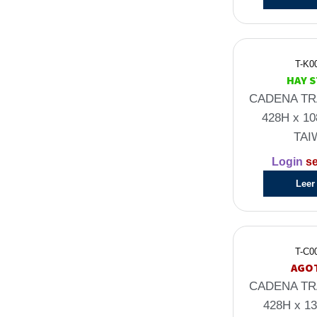
T-K0
HAY 
CADENA TR
428H x 1
TAI
Login
se
Leer
T-C0
AGO
CADENA TR
428H x 1