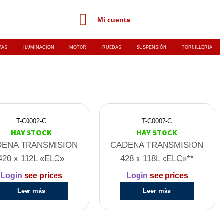
Mi cuenta
TAS
ILUMINACION
MOTOR
RUEDAS
SUSPENSIÓN
TORNILLERIA
T-C0002-C
T-C0007-C
HAY STOCK
HAY STOCK
DENA TRANSMISION
CADENA TRANSMISION
420 x 112L «ELC»
428 x 118L «ELC»**
Login
see prices
Login
see prices
Leer más
Leer más