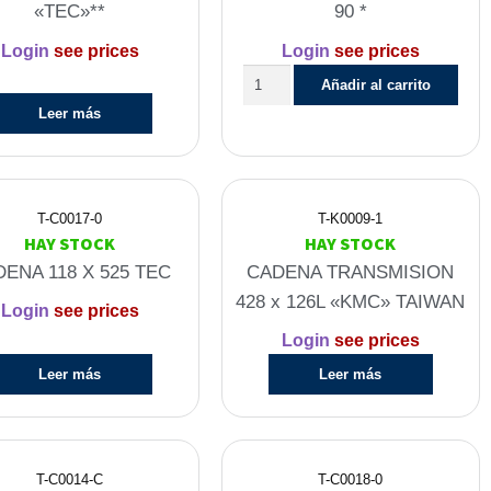
«TEC»**
90 *
Login
see prices
Login
see prices
Añadir al carrito
Leer más
T-C0017-0
T-K0009-1
HAY STOCK
HAY STOCK
ENA 118 X 525 TEC
CADENA TRANSMISION
428 x 126L «KMC» TAIWAN
Login
see prices
Login
see prices
Leer más
Leer más
T-C0014-C
T-C0018-0