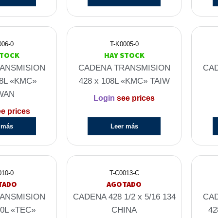
006-0
T-K0005-0
STOCK
HAY STOCK
ANSMISION
CADENA TRANSMISION
CA
08L «KMC»
428 x 108L «KMC» TAIW
WAN
Login
see prices
e prices
 más
Leer más
010-0
T-C0013-C
TADO
AGOTADO
ANSMISION
CADENA 428 1/2 x 5/16 134
CA
30L «TEC»
CHINA
42