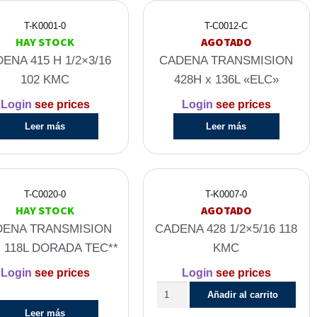
T-K0001-0
T-C0012-C
HAY STOCK
AGOTADO
ENA 415 H 1/2×3/16
CADENA TRANSMISION
102 KMC
428H x 136L «ELC»
Login
see prices
Login
see prices
Leer más
Leer más
T-C0020-0
T-K0007-0
HAY STOCK
AGOTADO
DENA TRANSMISION
CADENA 428 1/2×5/16 118
x 118L DORADA TEC**
KMC
Login
see prices
Login
see prices
Añadir al carrito
Leer más