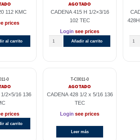
TADO
AGOTADO
0 112 KMC
CADENA 415 H 1/2×3/16
CA
102 TEC
428H
e prices
Login
see prices
ir al carrito
Añadir al carrito
011-0
T-C0011-0
TADO
AGOTADO
1/2×5/16 136
CADENA 428 1/2 x 5/16 136
MC
TEC
e prices
Login
see prices
ir al carrito
Leer más