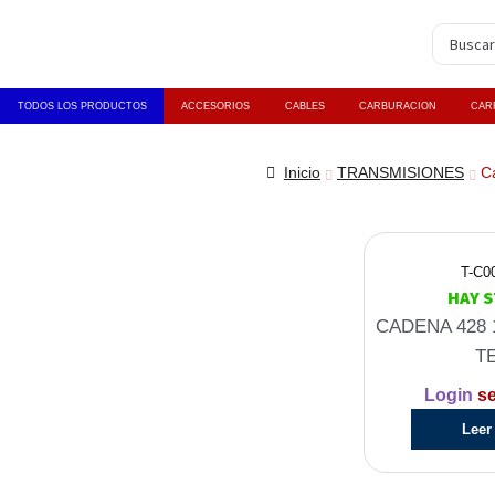
TODOS LOS PRODUCTOS
ACCESORIOS
CABLES
CARBURACION
CAR
Inicio
TRANSMISIONES
C
T-C0
HAY 
CADENA 428 1
T
Login
se
Leer