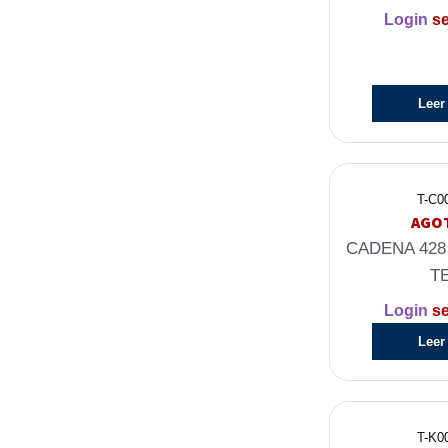
Login
se
Leer
T-C0
AGO
CADENA 428 
T
Login
se
Leer
T-K0