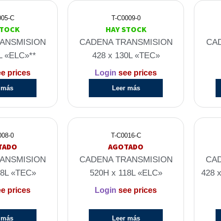
005-C
T-C0009-0
STOCK
HAY STOCK
ANSMISION
CADENA TRANSMISION
CAD
L «ELC»**
428 x 130L «TEC»
e prices
Login
see prices
 más
Leer más
008-0
T-C0016-C
TADO
AGOTADO
ANSMISION
CADENA TRANSMISION
CA
18L «TEC»
520H x 118L «ELC»
428 
e prices
Login
see prices
 más
Leer más