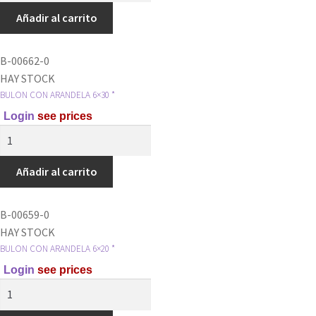
ARANDELA
Añadir al carrito
6x25
CARBURADOR
B-00662-0
SUPERIOR
HAY STOCK
HONDA
BULON CON ARANDELA 6×30 *
C90
Login
see prices
*
BULON
cantidad
CON
ARANDELA
Añadir al carrito
6x30
*
B-00659-0
cantidad
HAY STOCK
BULON CON ARANDELA 6×20 *
Login
see prices
BULON
CON