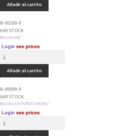
ARANDELA
Añadir al carrito
6x20
*
B-00100-0
cantidad
HAY STOCK
BULON 8×40 *
Login
see prices
BULON
8x40
*
Añadir al carrito
cantidad
B-00099-0
HAY STOCK
BULON 8×35 PORTACORONA *
Login
see prices
BULON
8x35
PORTACORONA