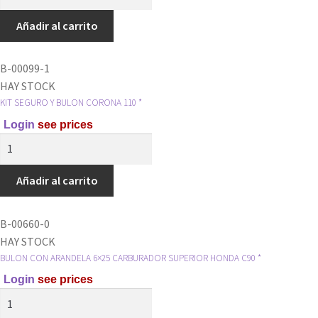
SEGURO
PIÑON
Añadir al carrito
6X10*
cantidad
B-00099-1
HAY STOCK
KIT SEGURO Y BULON CORONA 110 *
Login
see prices
KIT
SEGURO
Y
Añadir al carrito
BULON
CORONA
B-00660-0
110
HAY STOCK
*
BULON CON ARANDELA 6×25 CARBURADOR SUPERIOR HONDA C90 *
cantidad
Login
see prices
BULON
CON