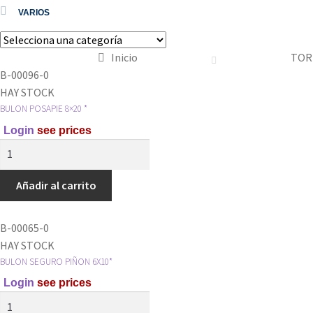
VARIOS
Inicio
TOR
B-00096-0
HAY STOCK
BULON POSAPIE 8×20 *
Login
see prices
BULON
POSAPIE
8x20
Añadir al carrito
*
cantidad
B-00065-0
HAY STOCK
BULON SEGURO PIÑON 6X10*
Login
see prices
BULON