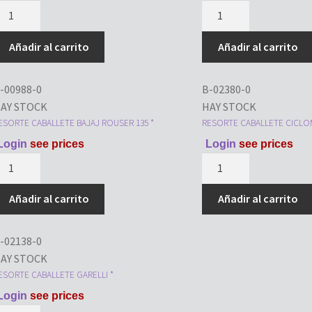
ESORTE
RESORTE
ABALLETE
CABALLETE
ONDA
YAMAHA
Añadir al carrito
Añadir al carrito
G
YBR
25
125
-00988-0
B-02380-0
*
AY STOCK
HAY STOCK
antidad
cantidad
ESORTE CABALLETE BAJAJ ROUSER 135 *
RESORTE CABALLETE CICLO
Login
see prices
Login
see prices
ESORTE
RESORTE
ABALLETE
CABALLETE
AJAJ
CICLOMOTOR
Añadir al carrito
Añadir al carrito
OUSER
*
35
cantidad
-02138-0
AY STOCK
antidad
ESORTE CABALLETE GARELLI *
Login
see prices