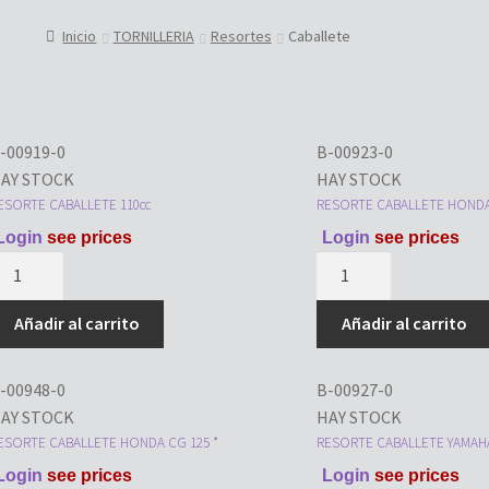
Inicio
TORNILLERIA
Resortes
Caballete
-00919-0
B-00923-0
AY STOCK
HAY STOCK
ESORTE CABALLETE 110cc
RESORTE CABALLETE HONDA
Login
see prices
Login
see prices
ESORTE
RESORTE
ABALLETE
CABALLETE
10cc
HONDA
Añadir al carrito
Añadir al carrito
antidad
STORM
*
-00948-0
B-00927-0
cantidad
AY STOCK
HAY STOCK
ESORTE CABALLETE HONDA CG 125 *
RESORTE CABALLETE YAMAHA 
Login
see prices
Login
see prices