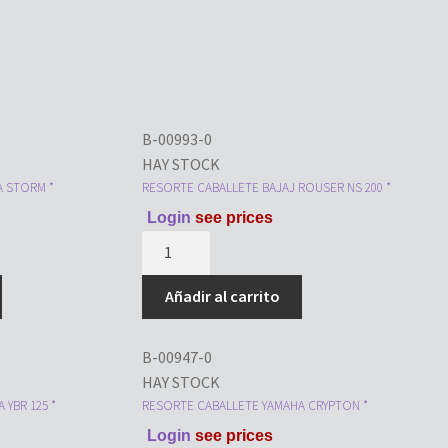
B-00993-0
HAY STOCK
 STORM *
RESORTE CABALLETE BAJAJ ROUSER NS 200 *
Login
see prices
RESORTE
CABALLETE
BAJAJ
Añadir al carrito
ROUSER
NS
B-00947-0
200
HAY STOCK
*
YBR 125 *
RESORTE CABALLETE YAMAHA CRYPTON *
cantidad
Login
see prices