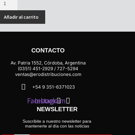
ESORTE
ABALLETE
ARELLI
Añadir al carrito
antidad
CONTACTO
Av. Patria 1552, Córdoba, Argentina
(0351) 451-2929 / 727-5294
ventas@erodistribuciones.com
+54 9 351-6371023
Facebook
Instagram
NEWSLETTER
Suscribite a nuestro newsletter para
mantenerte al día con las noticias