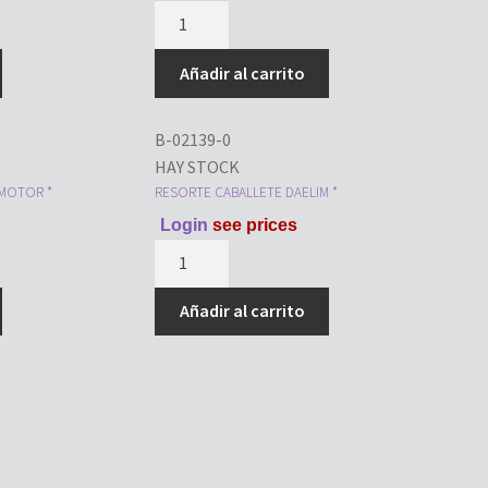
RESORTE
CABALLETE
YAMAHA
Añadir al carrito
CRYPTON
*
B-02139-0
cantidad
HAY STOCK
MOTOR *
RESORTE CABALLETE DAELIM *
Login
see prices
RESORTE
CABALLETE
DAELIM
Añadir al carrito
*
cantidad