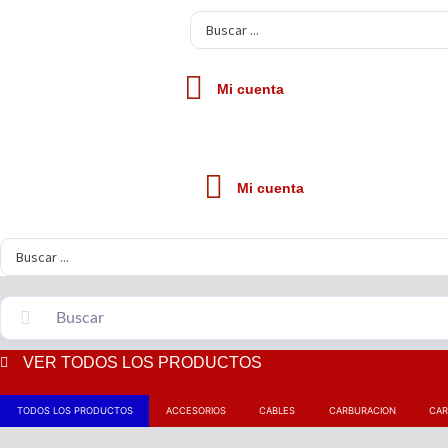
Search
...
Mi cuenta
Mi cuenta
Search
...
VER TODOS LOS PRODUCTOS
TODOS LOS PRODUCTOS
ACCESORIOS
CABLES
CARBURACION
CAR