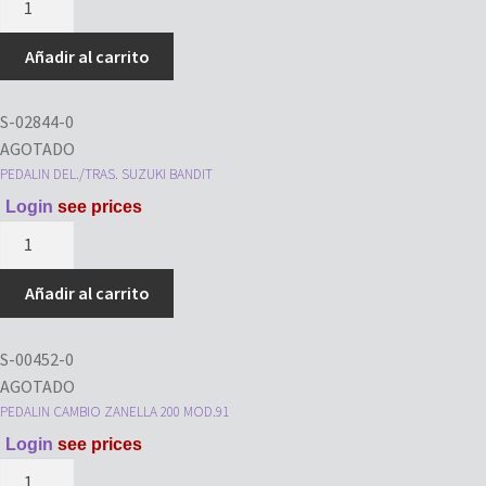
CAMBIO
FZ
Añadir al carrito
160
cantidad
S-02844-0
AGOTADO
PEDALIN DEL./TRAS. SUZUKI BANDIT
Login
see prices
PEDALIN
DEL./TRAS.
SUZUKI
Añadir al carrito
BANDIT
cantidad
S-00452-0
AGOTADO
PEDALIN CAMBIO ZANELLA 200 MOD.91
Login
see prices
PEDALIN