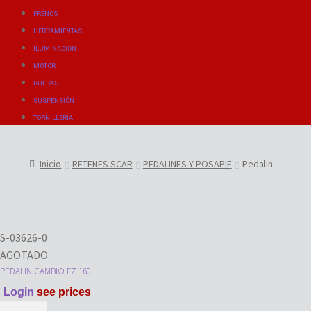
FRENOS
HERRAMIENTAS
ILUMINACION
MOTOR
RUEDAS
SUSPENSIÓN
TORNILLERIA
Inicio
RETENES SCAR
PEDALINES Y POSAPIE
Pedalin
S-03626-0
AGOTADO
PEDALIN CAMBIO FZ 160
Login
see prices
PEDALIN