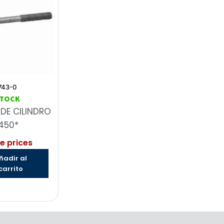
743-0
STOCK
DE CILINDRO
450*
e prices
ñadir al
carrito