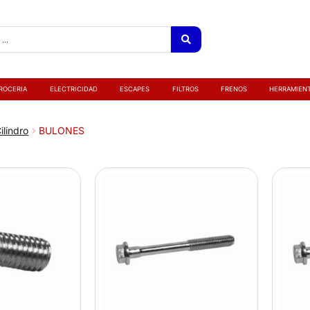
ROCERIA
ELECTRICIDAD
ESCAPES
FILTROS
FRENOS
HERRAMIEN
ilindro
BULONES