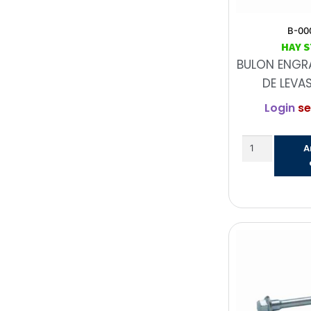
B-00
HAY 
BULON ENGR
DE LEVAS
Login
se
A