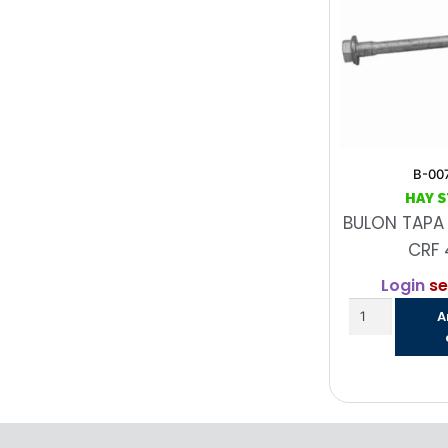
B-00
HAY 
BULON TAPA 
CRF 
Login
se
A