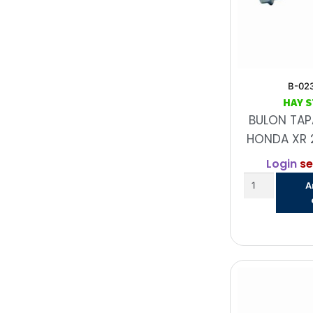
B-02
HAY 
BULON TAP
HONDA XR 2
Login
se
A