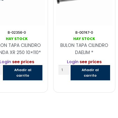
B-02356-0
B-00747-0
HAY STOCK
HAY STOCK
LON TAPA CILINDRO
BULON TAPA CILINDRO
DA XR 250 10×110*
DAELIM *
Login
see prices
Login
see prices
Añadir al
Añadir al
carrito
carrito