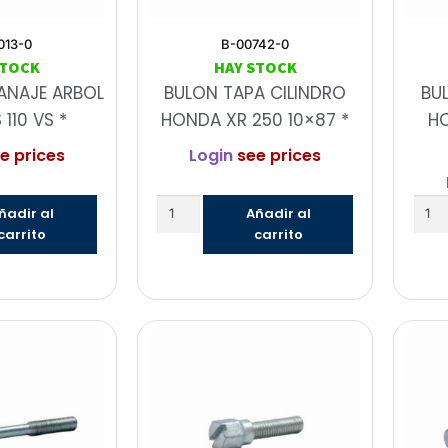
013-0
B-00742-0
STOCK
HAY STOCK
ANAJE ARBOL
BULON TAPA CILINDRO
BU
 110 VS *
HONDA XR 250 10×87 *
HO
e prices
Login
see prices
ñadir al
Añadir al
carrito
carrito