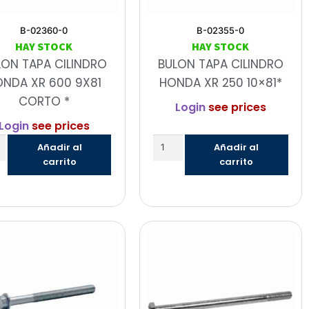
B-02360-0
B-02355-0
HAY STOCK
HAY STOCK
LON TAPA CILINDRO
BULON TAPA CILINDRO
NDA XR 600 9X81
HONDA XR 250 10×81*
CORTO *
Login
see prices
Login
see prices
Añadir al
Añadir al
carrito
carrito