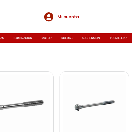
Mi cuenta
TAS
ILUMINACION
MOTOR
RUEDAS
SUSPENSIÓN
TORNILLERIA