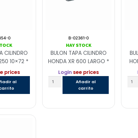
354-0
B-02361-0
STOCK
HAY STOCK
A CILINDRO
BULON TAPA CILINDRO
BU
50 10×72 *
HONDA XR 600 LARGO *
HON
e prices
Login
see prices
ñadir al
Añadir al
carrito
carrito