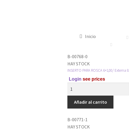
Inicio
B-00768-0
HAY STOCK
INSERTO PARA ROSCA 6×1,00/ Externa 8×
Login
see prices
Añadir al carrito
B-00771-1
HAY STOCK