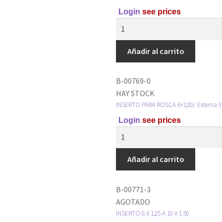
Login
see prices
Añadir al carrito
B-00769-0
HAY STOCK
INSERTO PARA ROSCA 6×1,00/ Externa 9×
Login
see prices
Añadir al carrito
B-00771-3
AGOTADO
INSERTO 8 X 1,25 A 10 X 1.50