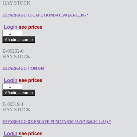
HAY STOCK
ESPARRAGO ESCAPE HONDA C.90 (A:6 L:30) *
Login
see prices
ESPARRAGO
ESCAPE
Añadir al carrito
HONDA
C.90
B-00292-0
(A:6
HAY STOCK
L:30)
*
ESPARRAGO 7/100X40
cantidad
Login
see prices
ESPARRAGO
7/100X40
Añadir al carrito
cantidad
B-00519-1
HAY STOCK
ESPARRAGO DE ESCAPE PUMITA S/M (A:5/7 R:0.80 L:33) *
Login
see prices