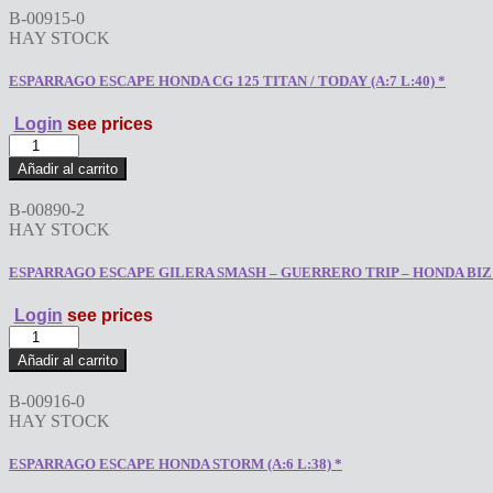
SMASH
B-00915-0
-
HAY STOCK
GUERRERO
TRIP
ESPARRAGO ESCAPE HONDA CG 125 TITAN / TODAY (A:7 L:40) *
-
HONDA
Login
see prices
BIZ
ESPARRAGO
SUPER
ESCAPE
MEDIDA
Añadir al carrito
HONDA
(A:6/7
CG
L:40)
B-00890-2
125
*
HAY STOCK
TITAN
cantidad
/
ESPARRAGO ESCAPE GILERA SMASH – GUERRERO TRIP – HONDA BIZ SU
TODAY
(A:7
Login
see prices
L:40)
ESPARRAGO
*
ESCAPE
cantidad
Añadir al carrito
GILERA
SMASH
B-00916-0
-
HAY STOCK
GUERRERO
TRIP
ESPARRAGO ESCAPE HONDA STORM (A:6 L:38) *
-
HONDA