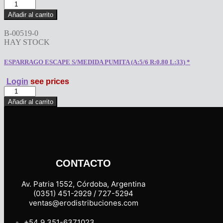
ESPARRAGO
DE
Añadir al carrito
ESCAPE
PUMITA
B-00519-0
S/M
HAY STOCK
(A:5/7
R:0.80
ESPARRAGO ESCAPE S/MEDIDA PUMITA (A:5/6 R:0.80 L:33) *
L:33)
*
Login
see prices
cantidad
ESPARRAGO
ESCAPE
Añadir al carrito
S/MEDIDA
PUMITA
(A:5/6
R:0.80
L:33)
*
cantidad
CONTACTO
Av. Patria 1552, Córdoba, Argentina
(0351) 451-2929 / 727-5294
ventas@erodistribuciones.com
+54 9 351-6371023