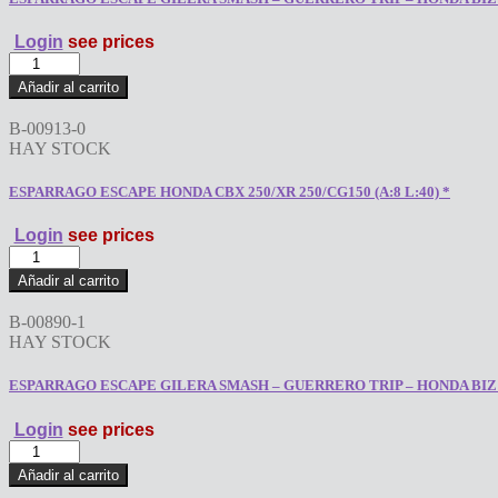
Login
see prices
ESPARRAGO
ESCAPE
Añadir al carrito
GILERA
SMASH
B-00913-0
-
HAY STOCK
GUERRERO
TRIP
ESPARRAGO ESCAPE HONDA CBX 250/XR 250/CG150 (A:8 L:40) *
-
HONDA
Login
see prices
BIZ
ESPARRAGO
(A:6
ESCAPE
L:40)
Añadir al carrito
HONDA
*
CBX
cantidad
B-00890-1
250/XR
HAY STOCK
250/CG150
(A:8
ESPARRAGO ESCAPE GILERA SMASH – GUERRERO TRIP – HONDA BIZ SU
L:40)
*
Login
see prices
cantidad
ESPARRAGO
ESCAPE
Añadir al carrito
GILERA