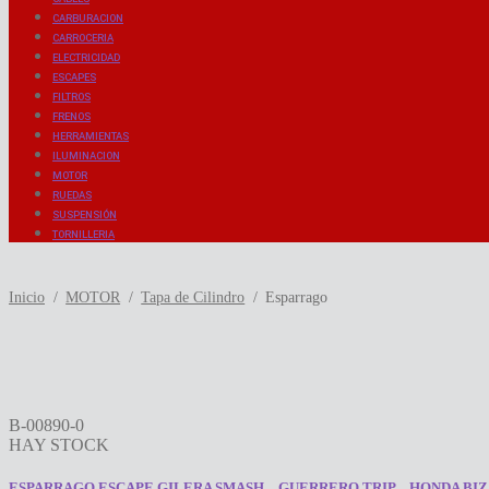
CARBURACION
CARROCERIA
ELECTRICIDAD
ESCAPES
FILTROS
FRENOS
HERRAMIENTAS
ILUMINACION
MOTOR
RUEDAS
SUSPENSIÓN
TORNILLERIA
Inicio
/
MOTOR
/
Tapa de Cilindro
/
Esparrago
B-00890-0
HAY STOCK
ESPARRAGO ESCAPE GILERA SMASH – GUERRERO TRIP – HONDA BIZ (A