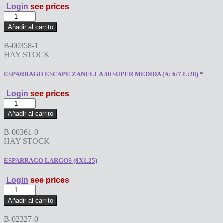
Login
see prices
BIZ
ESPARRAGO
SUPER
ESCAPE
MEDIDA
Añadir al carrito
HONDA
(A:6/8
STORM
L:40)
B-00358-1
(A:6
*
HAY STOCK
L:38)
cantidad
*
ESPARRAGO ESCAPE ZANELLA 50 SUPER MEDIDA (A: 6/7 L:28) *
cantidad
Login
see prices
ESPARRAGO
ESCAPE
Añadir al carrito
ZANELLA
50
B-00361-0
SUPER
HAY STOCK
MEDIDA
(A:
ESPARRAGO LARGOS (8X1.25)
6/7
L:28)
Login
see prices
*
ESPARRAGO
cantidad
LARGOS
Añadir al carrito
(8X1.25)
cantidad
B-02327-0