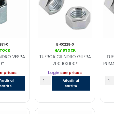
281-0
B-00228-0
STOCK
HAY STOCK
INDRO VESPA
TUERCA CILINDRO GILERA
TUE
0*
200 10X100*
PUMA
e prices
Login
see prices
ñadir al
Añadir al
carrito
carrito