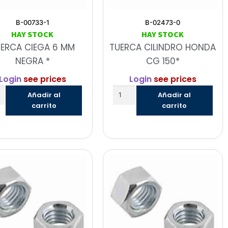
B-00733-1
B-02473-0
HAY STOCK
HAY STOCK
ERCA CIEGA 6 MM
TUERCA CILINDRO HONDA
NEGRA *
CG 150*
Login
see prices
Login
see prices
Añadir al
Añadir al
carrito
carrito