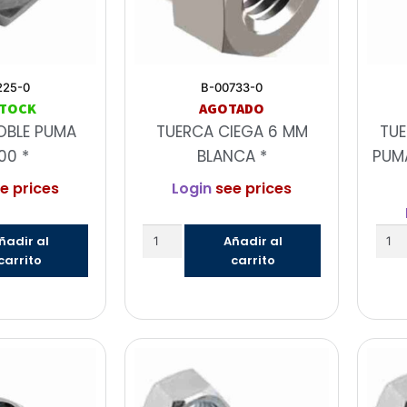
225-0
B-00733-0
STOCK
AGOTADO
OBLE PUMA
TUERCA CIEGA 6 MM
TUE
00 *
BLANCA *
PUMA
e prices
Login
see prices
ñadir al
Añadir al
carrito
carrito