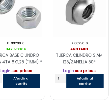
B-00206-0
B-00250-0
HAY STOCK
AGOTADO
RCA BASE CILINDRO
TUERCA CILINDRO SIAM
 4TA 8X1,25 (11MM) *
125/ZANELLA 50*
Login
see prices
Login
see prices
Añadir al
Añadir al
carrito
carrito