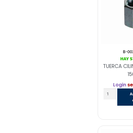
B-00
HAY 
TUERCA CIL
15
Login
se
A