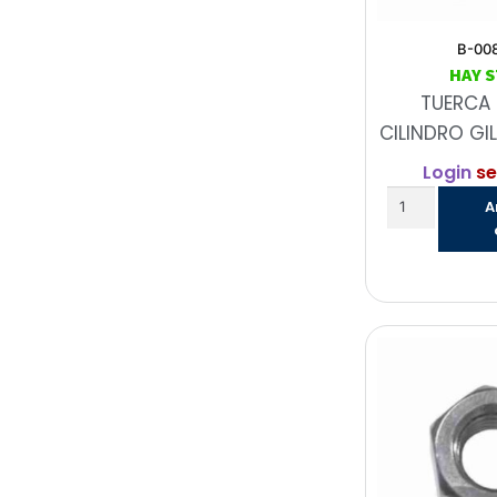
B-00
HAY 
TUERCA 
CILINDRO GI
Login
se
A