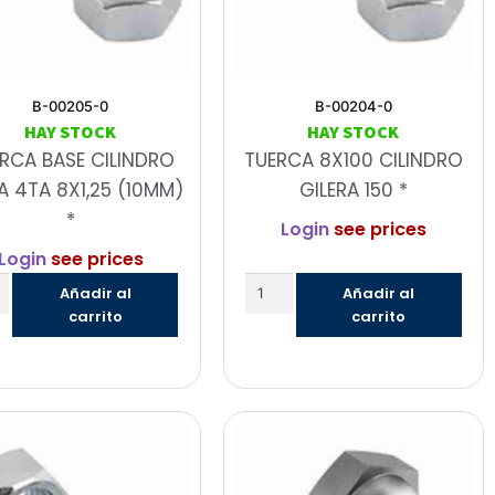
B-00205-0
B-00204-0
HAY STOCK
HAY STOCK
RCA BASE CILINDRO
TUERCA 8X100 CILINDRO
 4TA 8X1,25 (10MM)
GILERA 150 *
*
Login
see prices
Login
see prices
Añadir al
Añadir al
carrito
carrito