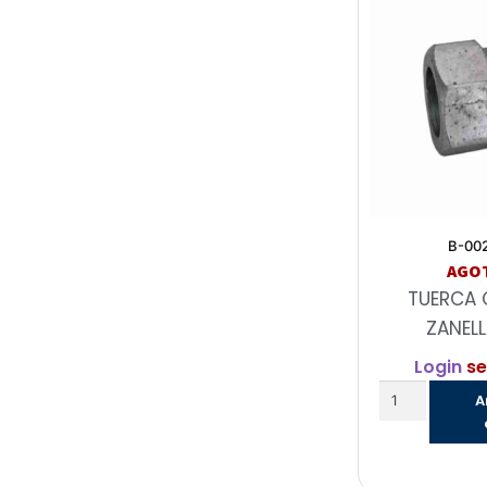
B-00
AGO
TUERCA 
ZANELL
Login
se
A