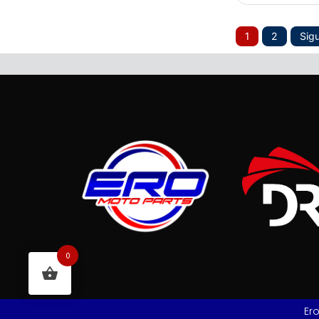
1
2
Sig
0
Er