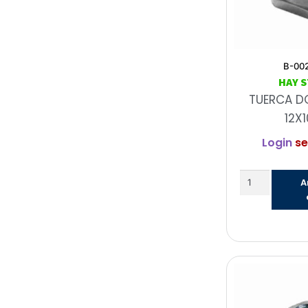
B-00
HAY 
TUERCA D
12X1
Login
se
A