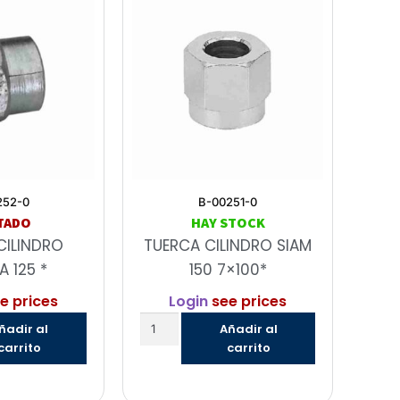
252-0
B-00251-0
TADO
HAY STOCK
CILINDRO
TUERCA CILINDRO SIAM
A 125 *
150 7×100*
e prices
Login
see prices
ñadir al
Añadir al
carrito
carrito