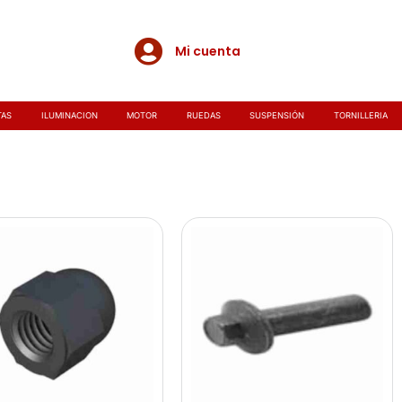
Mi cuenta
TAS
ILUMINACION
MOTOR
RUEDAS
SUSPENSIÓN
TORNILLERIA