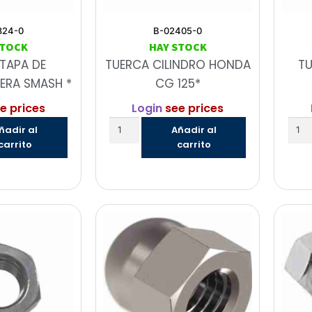
824-0
B-02405-0
STOCK
HAY STOCK
TAPA DE
TUERCA CILINDRO HONDA
TU
LERA SMASH *
CG 125*
e prices
Login
see prices
ñadir al
Añadir al
carrito
carrito