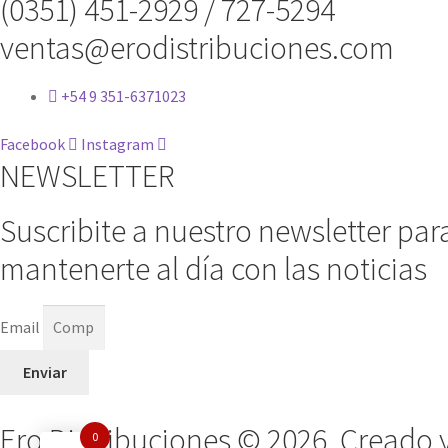
(0351) 451-2929 / 727-5294
ventas@erodistribuciones.com
+54 9 351-6371023
Facebook
Instagram
NEWSLETTER
Suscribite a nuestro newsletter par
mantenerte al día con las noticias
Email
Enviar
Ero Distribuciones © 2026. Creado 
0