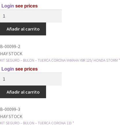
Login
see prices
KIT
SEGURO
Y
Añadir al carrito
BULON
CORONA
B-00099-2
110
HAY STOCK
*
KIT SEGURO – BULON – TUERCA CORONA YAMAHA YBR 125/ HONDA STORM *
cantidad
Login
see prices
KIT
SEGURO
-
Añadir al carrito
BULON
-
B-00099-3
TUERCA
HAY STOCK
CORONA
KIT SEGURO – BULON – TUERCA CORONA 110 *
YAMAHA