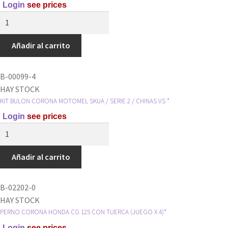
Login
see prices
YBR
KIT
125/
SEGURO
HONDA
-
Añadir al carrito
STORM
BULON
*
-
cantidad
B-00099-4
TUERCA
HAY STOCK
CORONA
KIT BULON CORONA MOTOMEL SKUA / SERIE 2 / CHINAS VS *
110
Login
see prices
*
KIT
cantidad
BULON
CORONA
Añadir al carrito
MOTOMEL
SKUA
B-02202-0
/
HAY STOCK
SERIE
PERNO CORONA HONDA CG 125 CON TUERCA (JUEGO X 4)*
2
Login
see prices