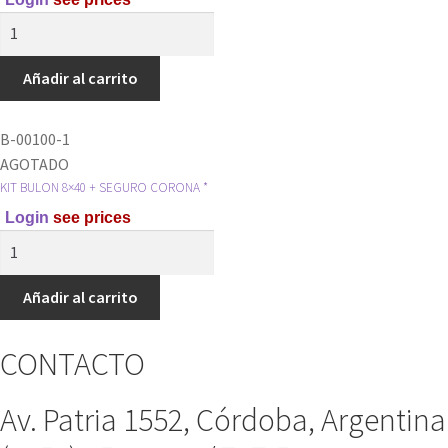
/
PERNO
CHINAS
CORONA
VS
HONDA
Añadir al carrito
*
CG
cantidad
125
B-00100-1
CON
AGOTADO
TUERCA
KIT BULON 8×40 + SEGURO CORONA *
(JUEGO
Login
see prices
X
KIT
4)*
BULON
cantidad
8x40
Añadir al carrito
+
SEGURO
CONTACTO
CORONA
*
Av. Patria 1552, Córdoba, Argentina
cantidad