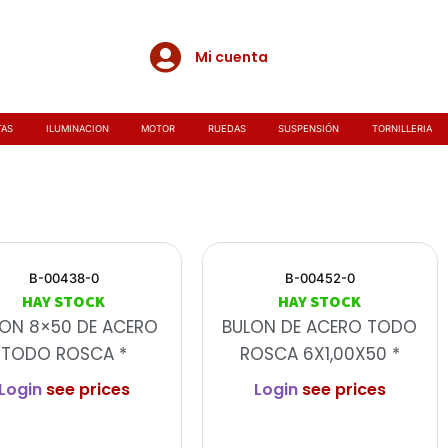
Mi cuenta
TAS
ILUMINACION
MOTOR
RUEDAS
SUSPENSIÓN
TORNILLERIA
B-00438-0
B-00452-0
HAY STOCK
HAY STOCK
ON 8×50 DE ACERO
BULON DE ACERO TODO
TODO ROSCA *
ROSCA 6X1,00X50 *
Login
see prices
Login
see prices