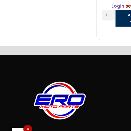
Login
se
A
0