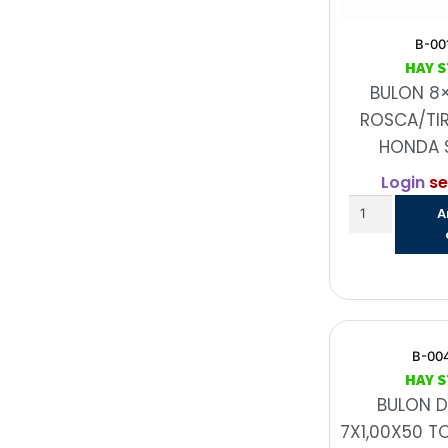
B-00
HAY 
BULON 8
ROSCA/TI
HONDA 
Login
se
A
B-00
HAY 
BULON D
7X1,00X50 T