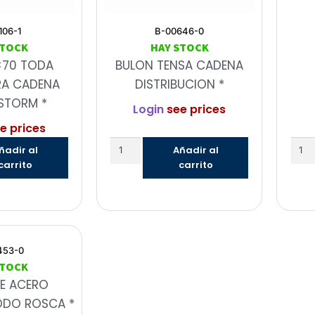
106-1
B-00646-0
STOCK
HAY STOCK
×70 TODA
BULON TENSA CADENA
RA CADENA
DISTRIBUCION *
STORM *
Login
see prices
e prices
ñadir al
Añadir al
carrito
carrito
453-0
STOCK
E ACERO
ODO ROSCA *