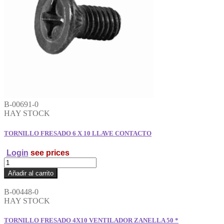
cantidad
B-00691-0
HAY STOCK
TORNILLO FRESADO 6 X 10 LLAVE CONTACTO
Login
see prices
TORNILLO
FRESADO
Añadir al carrito
6
X
B-00448-0
10
HAY STOCK
LLAVE
CONTACTO
TORNILLO FRESADO 4X10 VENTILADOR ZANELLA 50 *