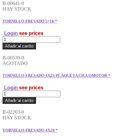
SOPORTE
B-00641-0
FARO
HAY STOCK
GIRO
C
TORNILLO FRESADO 5×10 *
90
*
Login
see prices
cantidad
TORNILLO
FRESADO
Añadir al carrito
5x10
*
B-00539-0
cantidad
AGOTADO
TORNILLO FRESADO 4X25 PLAQUETA CICLOMOTOR *
Login
see prices
TORNILLO
FRESADO
Añadir al carrito
4X25
PLAQUETA
B-02203-0
CICLOMOTOR
HAY STOCK
*
cantidad
TORNILLO FRESADO 4X20 *