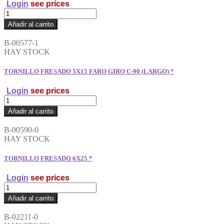
Login
see prices
TORNILLO
FRESADO
Añadir al carrito
4X20
*
B-00577-1
cantidad
HAY STOCK
TORNILLO FRESADO 5X15 FARO GIRO C-90 (LARGO) *
Login
see prices
TORNILLO
FRESADO
Añadir al carrito
5X15
FARO
B-00590-0
GIRO
HAY STOCK
C-
90
TORNILLO FRESADO 6X25 *
(LARGO)
*
Login
see prices
cantidad
TORNILLO
FRESADO
Añadir al carrito
6X25
*
B-02211-0
cantidad