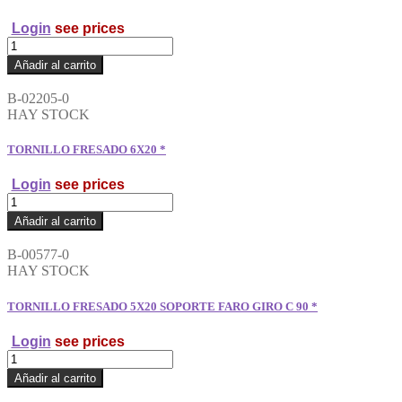
cantidad
Login
see prices
TORNILLO
FRESADO
Añadir al carrito
4X10
VENTILADOR
B-02205-0
ZANELLA
HAY STOCK
50
*
TORNILLO FRESADO 6X20 *
cantidad
Login
see prices
TORNILLO
FRESADO
Añadir al carrito
6X20
*
B-00577-0
cantidad
HAY STOCK
TORNILLO FRESADO 5X20 SOPORTE FARO GIRO C 90 *
Login
see prices
TORNILLO
FRESADO
Añadir al carrito
5X20