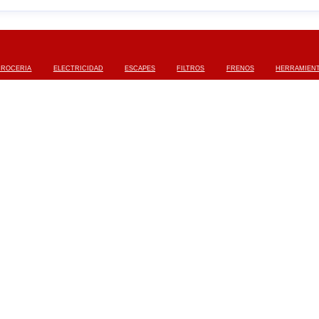
RROCERIA
ELECTRICIDAD
ESCAPES
FILTROS
FRENOS
HERRAMIEN