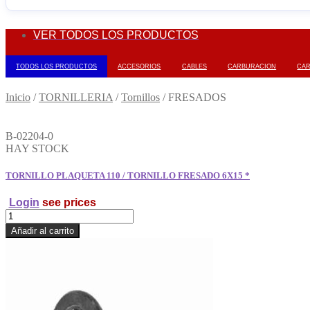
VER TODOS LOS PRODUCTOS
TODOS LOS PRODUCTOS
ACCESORIOS
CABLES
CARBURACION
CA
Inicio
/
TORNILLERIA
/
Tornillos
/
FRESADOS
B-02204-0
HAY STOCK
TORNILLO PLAQUETA 110 / TORNILLO FRESADO 6X15 *
Login
see prices
TORNILLO
PLAQUETA
Añadir al carrito
110
/
TORNILLO
FRESADO
6X15
*