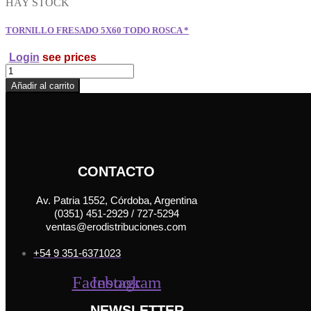
HAY STOCK
TORNILLO FRESADO 5X60 TODO ROSCA *
Login
see prices
TORNILLO
FRESADO
Añadir al carrito
5X60
TODO
ROSCA
*
cantidad
CONTACTO
Av. Patria 1552, Córdoba, Argentina
(0351) 451-2929 / 727-5294
ventas@erodistribuciones.com
+54 9 351-6371023
Facebook
Instagram
NEWSLETTER