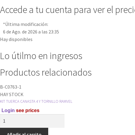
Accede a tu cuenta para ver el prec
*Última modificación:
6 de Ago. de 2026 a las 23:35
Hay disponibles
Lo útilmo en ingresos
Productos relacionados
B-C0763-1
HAY STOCK
KIT TUERCA CANASTA 4 Y TORNILLO RAMVEL
Login
see prices
KIT
TUERCA
CANASTA
Añadir al carrito