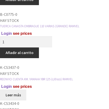
4
Y
B-C0775-0
TORNILLO
HAY STOCK
RAMVEL
TUERCA CANASTA EMBRAGUE 110 VARIAS (GRANDE) RAMVEL
cantidad
Login
see prices
TUERCA
CANASTA
EMBRAGUE
Añadir al carrito
110
VARIAS
K-CS3437-0
(GRANDE)
HAY STOCK
RAMVEL
REENVIO CUENTA KM. YAMAHA YBR 125 (c/disco) RAMVEL
cantidad
Login
see prices
Leer más
K-CS3434-0