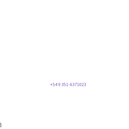
+54 9 351-6371023
a