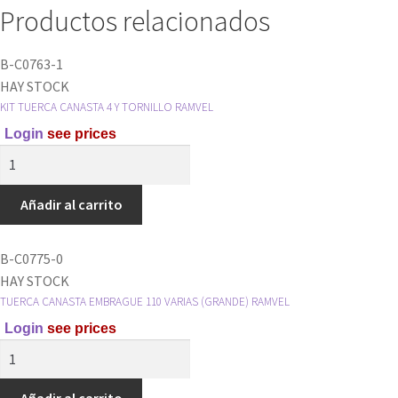
Productos relacionados
B-C0763-1
HAY STOCK
KIT TUERCA CANASTA 4 Y TORNILLO RAMVEL
Login
see prices
KIT
TUERCA
CANASTA
Añadir al carrito
4
Y
B-C0775-0
TORNILLO
HAY STOCK
RAMVEL
TUERCA CANASTA EMBRAGUE 110 VARIAS (GRANDE) RAMVEL
cantidad
Login
see prices
TUERCA
CANASTA
EMBRAGUE