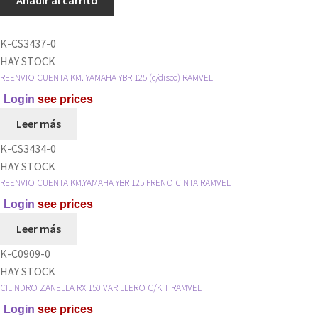
Añadir al carrito
110
VARIAS
K-CS3437-0
(GRANDE)
HAY STOCK
RAMVEL
REENVIO CUENTA KM. YAMAHA YBR 125 (c/disco) RAMVEL
cantidad
Login
see prices
Leer más
K-CS3434-0
HAY STOCK
REENVIO CUENTA KM.YAMAHA YBR 125 FRENO CINTA RAMVEL
Login
see prices
Leer más
K-C0909-0
HAY STOCK
CILINDRO ZANELLA RX 150 VARILLERO C/KIT RAMVEL
Login
see prices