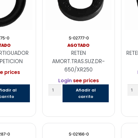
775-0
S-02777-0
TADO
AGOTADO
RTIGUADOR
RETEN
RET
PETICION
AMORT.TRAS.SUZ.DR-
650/XR250
e prices
Login
see prices
ñadir al
Añadir al
carrito
carrito
287-0
S-02166-0