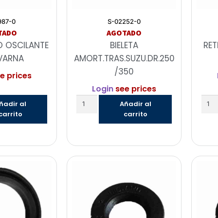
987-0
S-02252-0
TADO
AGOTADO
O OSCILANTE
BIELETA
RE
VARNA
AMORT.TRAS.SUZU.DR.250
/350
e prices
Login
see prices
ñadir al
Añadir al
carrito
carrito