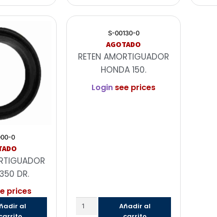
S-00130-0
AGOTADO
RETEN AMORTIGUADOR
HONDA 150.
Login
see prices
000-0
TADO
RTIGUADOR
350 DR.
e prices
ñadir al
Añadir al
carrito
carrito