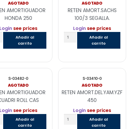
AGOTADO
AGOTADO
TEN AMORTIGUADOR
RETEN AMORT.SACHS
HONDA 250
100/3 SEGALLA.
Login
see prices
Login
see prices
Añadir al
Añadir al
carrito
carrito
S-03482-0
S-03410-0
AGOTADO
AGOTADO
TEN AMORTIGUADOR
RETEN AMORT.DEL.YAM.YZF
CUADRI ROLL CAS
450
Login
see prices
Login
see prices
Añadir al
Añadir al
carrito
carrito