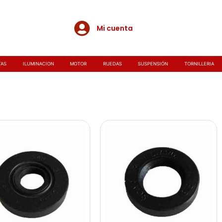
Mi cuenta
TAS
ILUMINACION
MOTOR
RUEDAS
SUSPENSIÓN
TORNILLERIA