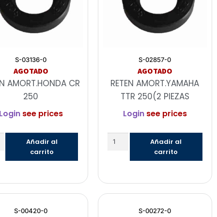
S-03136-0
S-02857-0
AGOTADO
AGOTADO
EN AMORT.HONDA CR
RETEN AMORT.YAMAHA
250
TTR 250(2 PIEZAS
Login
see prices
Login
see prices
Añadir al
Añadir al
carrito
carrito
S-00420-0
S-00272-0