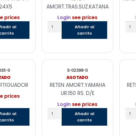
X24X5
AMORT.TRAS.SUZ.KATANA
e prices
Login
see prices
ñadir al
Añadir al
carrito
carrito
835-0
S-02398-0
TADO
AGOTADO
RTIGUADOR
RETEN AMORT.YAMAHA
RET
UR.150 RS. D/E
e prices
Login
see prices
ñadir al
Añadir al
carrito
carrito