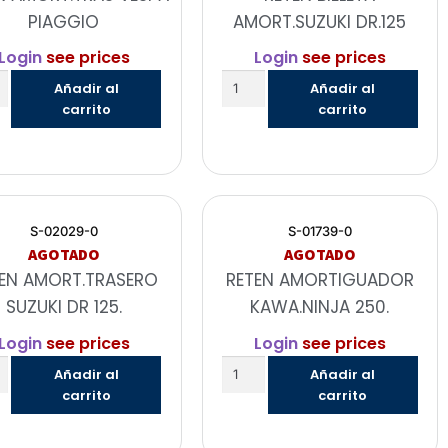
PIAGGIO
AMORT.SUZUKI DR.125
Login
see prices
Login
see prices
Añadir al
Añadir al
carrito
carrito
S-02029-0
S-01739-0
AGOTADO
AGOTADO
EN AMORT.TRASERO
RETEN AMORTIGUADOR
SUZUKI DR 125.
KAWA.NINJA 250.
Login
see prices
Login
see prices
Añadir al
Añadir al
carrito
carrito