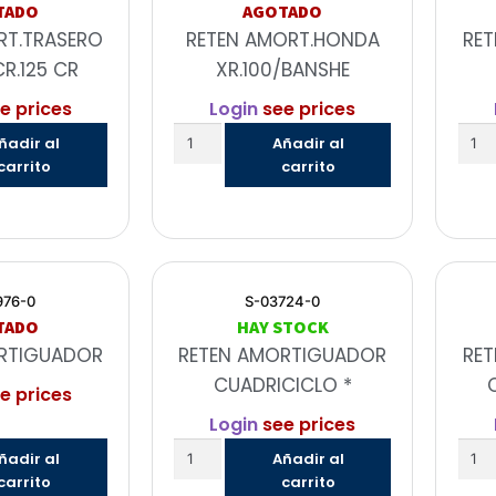
TADO
AGOTADO
RT.TRASERO
RETEN AMORT.HONDA
RE
R.125 CR
XR.100/BANSHE
e prices
Login
see prices
ñadir al
Añadir al
carrito
carrito
976-0
S-03724-0
TADO
HAY STOCK
RTIGUADOR
RETEN AMORTIGUADOR
RE
CUADRICICLO *
e prices
Login
see prices
ñadir al
Añadir al
carrito
carrito