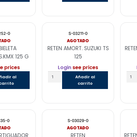
252-0
S-03211-0
TADO
AGOTADO
BIELETA
RETEN AMORT. SUZUKI TS
RETE
.KMX 125 G
125
e prices
Login
see prices
ñadir al
Añadir al
carrito
carrito
135-0
S-03029-0
TADO
AGOTADO
RTIGUADOR
RETEN
RETE