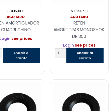
S-03530-0
S-02907-0
AGOTADO
AGOTADO
TEN AMORTIGUADOR
RETEN
CUADRI CHINO
AMORT.TRAS.MONOSHOK.
DR.350
Login
see prices
Login
see prices
Añadir al
Añadir al
carrito
carrito