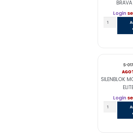
BRAVA
Login
se
A
S-01
AGO
SILENBLOK 
ELIT
Login
se
A