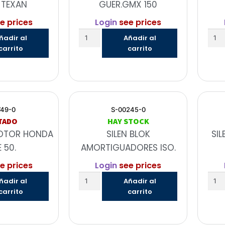
 TEXAN
GUER.GMX 150
e prices
Login
see prices
ñadir al
Añadir al
carrito
carrito
749-0
S-00245-0
TADO
HAY STOCK
MOTOR HONDA
SILEN BLOK
SI
E 50.
AMORTIGUADORES ISO.
e prices
Login
see prices
ñadir al
Añadir al
carrito
carrito