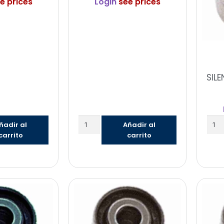
e prices
Login
see prices
SIL
ñadir al
Añadir al
carrito
carrito