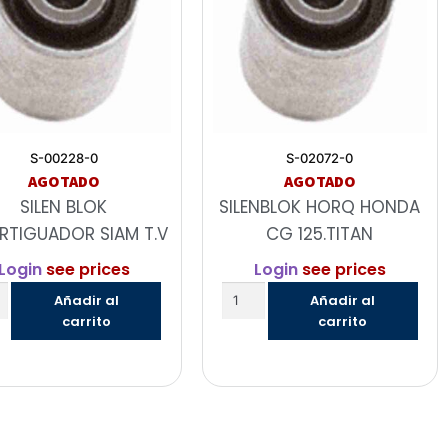
S-00228-0
S-02072-0
AGOTADO
AGOTADO
SILEN BLOK
SILENBLOK HORQ HONDA
TIGUADOR SIAM T.V
CG 125.TITAN
Login
see prices
Login
see prices
Añadir al
Añadir al
carrito
carrito