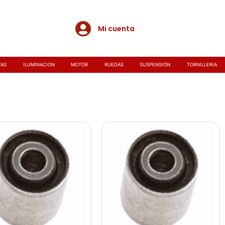
Mi cuenta
TAS
ILUMINACION
MOTOR
RUEDAS
SUSPENSIÓN
TORNILLERIA