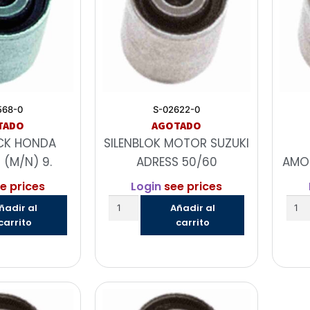
568-0
S-02622-0
TADO
AGOTADO
OCK HONDA
SILENBLOK MOTOR SUZUKI
 (M/N) 9.
ADRESS 50/60
AMOR
e prices
Login
see prices
ñadir al
Añadir al
carrito
carrito