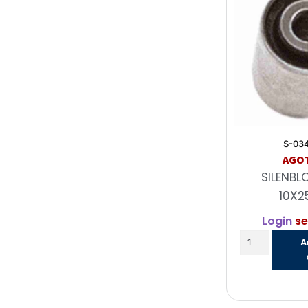
S-03
AGO
SILENBL
10X2
Login
se
A