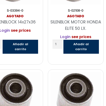
S-03394-0
S-02108-0
AGOTADO
AGOTADO
LENBLOCK 14x27x36
SILENBLOK MOTOR HONDA
ELITE 50 LX.
Login
see prices
Login
see prices
Añadir al
Añadir al
carrito
carrito