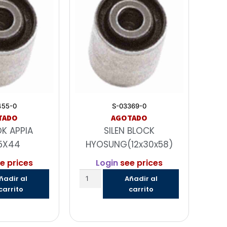
455-0
S-03369-0
TADO
AGOTADO
OK APPIA
SILEN BLOCK
5X44
HYOSUNG(12x30x58)
e prices
Login
see prices
ñadir al
Añadir al
carrito
carrito