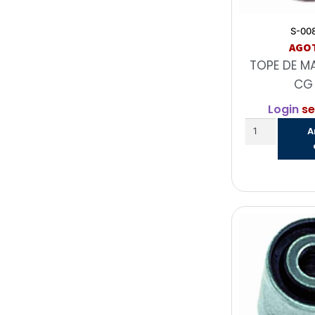
S-00
AGO
TOPE DE M
CG 
Login
se
A