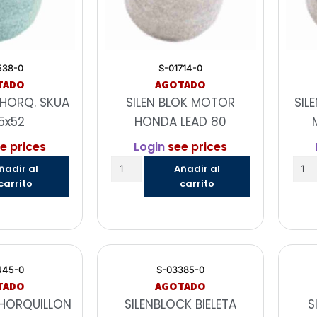
538-0
S-01714-0
TADO
AGOTADO
 HORQ. SKUA
SILEN BLOK MOTOR
SIL
5x52
HONDA LEAD 80
e prices
Login
see prices
ñadir al
Añadir al
carrito
carrito
445-0
S-03385-0
TADO
AGOTADO
 HORQUILLON
SILENBLOCK BIELETA
S