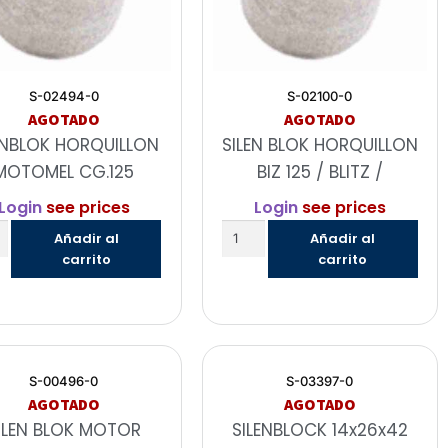
S-02494-0
S-02100-0
AGOTADO
AGOTADO
ENBLOK HORQUILLON
SILEN BLOK HORQUILLON
MOTOMEL CG.125
BIZ 125 / BLITZ /
Login
see prices
Login
see prices
Añadir al
Añadir al
carrito
carrito
S-00496-0
S-03397-0
AGOTADO
AGOTADO
ILEN BLOK MOTOR
SILENBLOCK 14x26x42