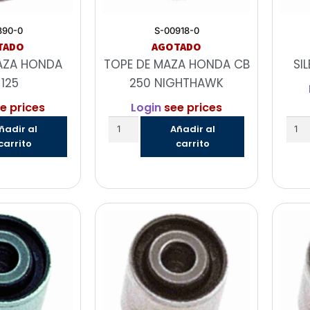
890-0
S-00918-0
TADO
AGOTADO
AZA HONDA
TOPE DE MAZA HONDA CB
SI
125
250 NIGHTHAWK
e prices
Login
see prices
ñadir al
Añadir al
carrito
carrito