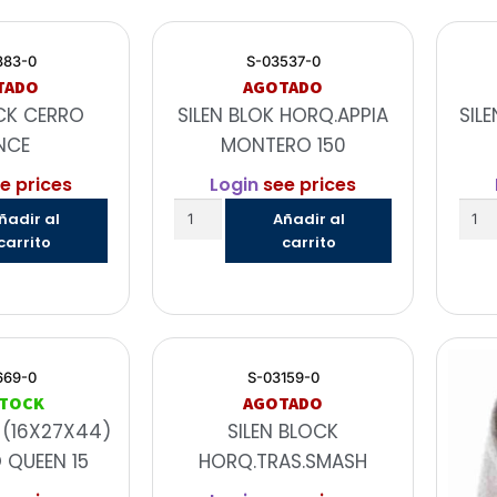
383-0
S-03537-0
TADO
AGOTADO
CK CERRO
SILEN BLOK HORQ.APPIA
SIL
NCE
MONTERO 150
e prices
Login
see prices
ñadir al
Añadir al
carrito
carrito
669-0
S-03159-0
STOCK
AGOTADO
 (16X27X44)
SILEN BLOCK
 QUEEN 15
HORQ.TRAS.SMASH