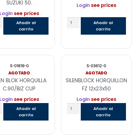
SUZUKI 50.
Login
see prices
Login
see prices
Añadir al
Añadir al
carrito
carrito
S-01819-0
S-03612-0
AGOTADO
AGOTADO
LEN BLOK HORQUILLA
SILENBLOCK HORQUILLON
C.90/BIZ CUP
FZ 12x23x50
Login
see prices
Login
see prices
Añadir al
Añadir al
carrito
carrito