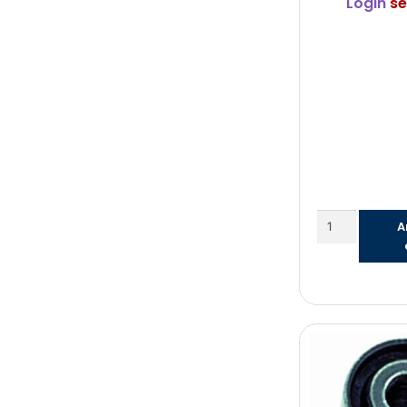
Login
se
A