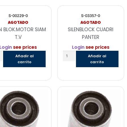
S-00229-0
S-03357-0
AGOTADO
AGOTADO
EN BLOK.MOTOR SIAM
SILENBLOCK CUADRI
T.V
PANTER
Login
see prices
Login
see prices
Añadir al
Añadir al
carrito
carrito