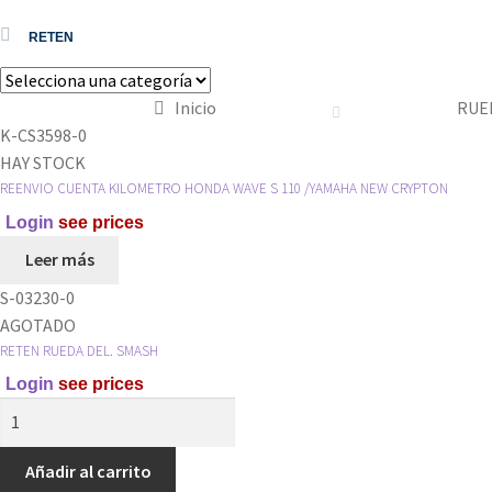
RETEN
Inicio
RUE
K-CS3598-0
HAY STOCK
REENVIO CUENTA KILOMETRO HONDA WAVE S 110 /YAMAHA NEW CRYPTON
Login
see prices
Leer más
S-03230-0
AGOTADO
RETEN RUEDA DEL. SMASH
Login
see prices
RETEN
RUEDA
DEL.
Añadir al carrito