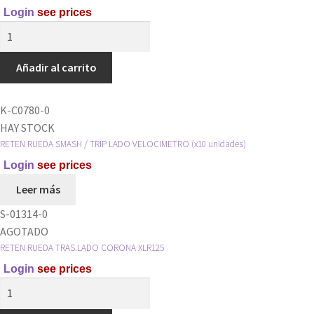
Login
see prices
RETEN
RUEDA
DEL.HONDA
Añadir al carrito
C.90
21X35X7
K-C0780-0
cantidad
HAY STOCK
RETEN RUEDA SMASH / TRIP LADO VELOCIMETRO (x10 unidades)
Login
see prices
Leer más
S-01314-0
AGOTADO
RETEN RUEDA TRAS.LADO CORONA XLR125
Login
see prices
RETEN
RUEDA