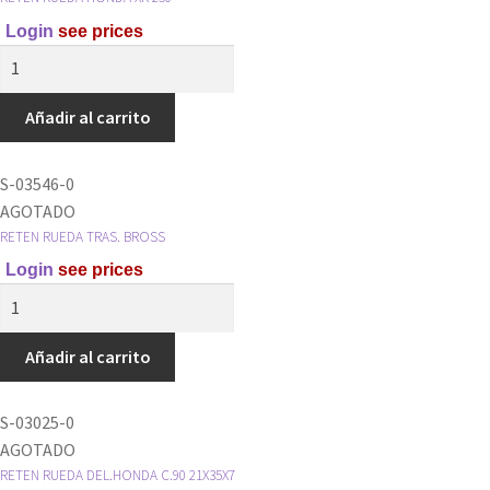
Login
see prices
RETEN
RUEDA
HONDA
Añadir al carrito
XR
250
S-03546-0
cantidad
AGOTADO
RETEN RUEDA TRAS. BROSS
Login
see prices
RETEN
RUEDA
TRAS.
Añadir al carrito
BROSS
cantidad
S-03025-0
AGOTADO
RETEN RUEDA DEL.HONDA C.90 21X35X7