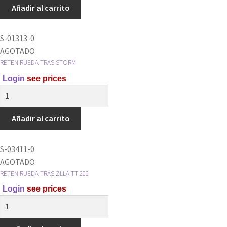
TRAS.LADO
Añadir al carrito
CORONA
XLR125
S-01313-0
cantidad
AGOTADO
RETEN RUEDA TRAS.STORM
Login
see prices
RETEN
RUEDA
TRAS.STORM
Añadir al carrito
cantidad
S-03411-0
AGOTADO
RETEN RUEDA TRAS.ZLLA TT 200
Login
see prices
RETEN
RUEDA
TRAS.ZLLA