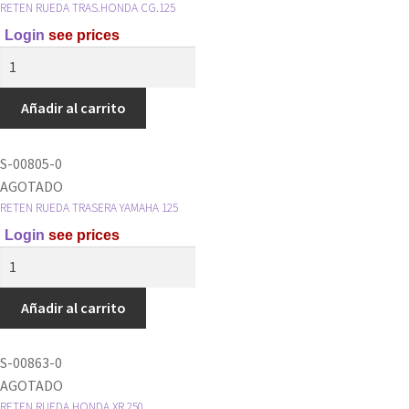
RETEN RUEDA TRAS.HONDA CG.125
Login
see prices
RETEN
RUEDA
TRAS.HONDA
Añadir al carrito
CG.125
cantidad
S-00805-0
AGOTADO
RETEN RUEDA TRASERA YAMAHA 125
Login
see prices
RETEN
RUEDA
TRASERA
Añadir al carrito
YAMAHA
125
S-00863-0
cantidad
AGOTADO
RETEN RUEDA HONDA XR 250