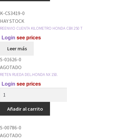
SMASH
cantidad
K-CS3419-0
HAY STOCK
REENVIO CUENTA KILOMETRO HONDA CBX 250 T
Login
see prices
Leer más
S-01626-0
AGOTADO
RETEN RUEDA DEL.HONDA NX 150.
Login
see prices
RETEN
RUEDA
DEL.HONDA
Añadir al carrito
NX
150.
S-00786-0
cantidad
AGOTADO