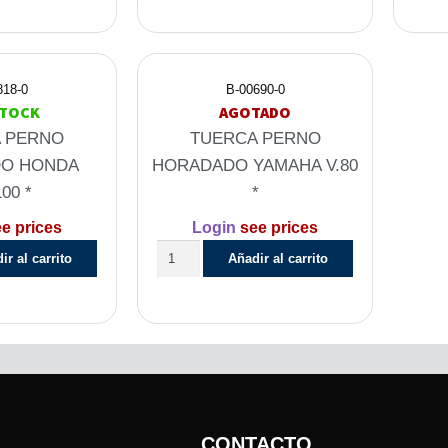
818-0
B-00690-0
STOCK
AGOTADO
 PERNO
TUERCA PERNO
O HONDA
HORADADO YAMAHA V.80
00 *
*
e prices
Login
see prices
ir al carrito
Añadir al carrito
CONTACTO