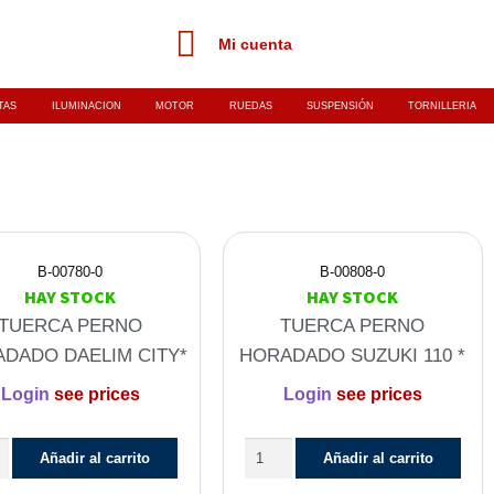
Mi cuenta
TAS
ILUMINACION
MOTOR
RUEDAS
SUSPENSIÓN
TORNILLERIA
B-00780-0
B-00808-0
HAY STOCK
HAY STOCK
TUERCA PERNO
TUERCA PERNO
DADO DAELIM CITY*
HORADADO SUZUKI 110 *
Login
see prices
Login
see prices
Añadir al carrito
Añadir al carrito