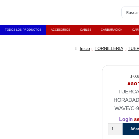
TODOS LOS PRODUCTOS
ACCESORIOS
CABLES
CARBURACION
CAR
Inicio
TORNILLERIA
TUE
B-00
AGO
TUERCA
HORADAD
WAVE/C-9
Login
se
Añad