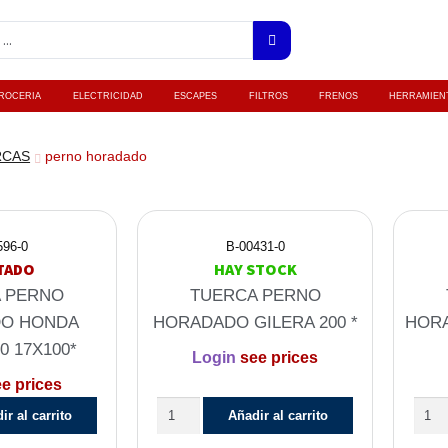
ROCERIA
ELECTRICIDAD
ESCAPES
FILTROS
FRENOS
HERRAMIEN
RCAS
perno horadado
596-0
B-00431-0
TADO
HAY STOCK
 PERNO
TUERCA PERNO
O HONDA
HORADADO GILERA 200 *
HORA
0 17X100*
Login
see prices
e prices
ir al carrito
Añadir al carrito