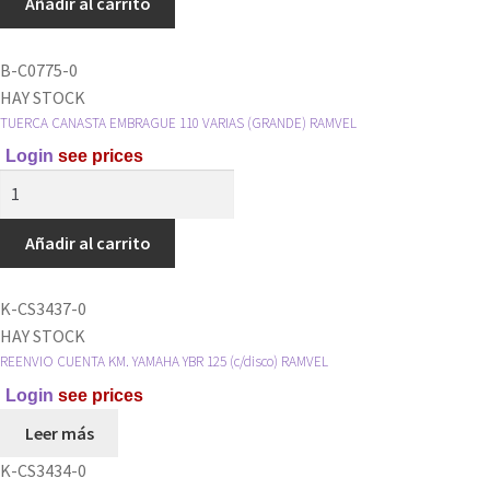
Añadir al carrito
4
Y
B-C0775-0
TORNILLO
HAY STOCK
RAMVEL
TUERCA CANASTA EMBRAGUE 110 VARIAS (GRANDE) RAMVEL
cantidad
Login
see prices
TUERCA
CANASTA
EMBRAGUE
Añadir al carrito
110
VARIAS
K-CS3437-0
(GRANDE)
HAY STOCK
RAMVEL
REENVIO CUENTA KM. YAMAHA YBR 125 (c/disco) RAMVEL
cantidad
Login
see prices
Leer más
K-CS3434-0