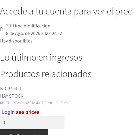
Accede a tu cuenta para ver el prec
*Última modificación:
8 de Ago. de 2026 a las 04:22
Hay disponibles
Lo útilmo en ingresos
Productos relacionados
B-C0763-1
HAY STOCK
KIT TUERCA CANASTA 4 Y TORNILLO RAMVEL
Login
see prices
KIT
TUERCA
CANASTA