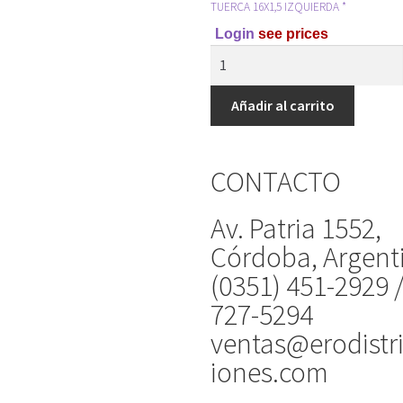
TUERCA 16X1,5 IZQUIERDA *
Login
see prices
Añadir al carrito
CONTACTO
Av. Patria 1552,
Córdoba, Argent
(0351) 451-2929 
727-5294
ventas@erodistr
iones.com