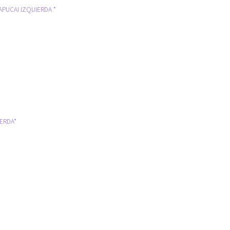
APUCAI IZQUIERDA *
IERDA*