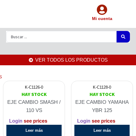
Mi cuenta
VER TODOS LOS PRODUCTOS
S
K-C1126-0
K-C1128-0
HAY STOCK
HAY STOCK
EJE CAMBIO SMASH /
EJE CAMBIO YAMAHA
110 VS
YBR 125
Login
see prices
Login
see prices
Leer más
Leer más