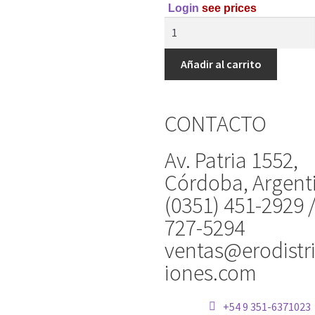
Login
see prices
Añadir al carrito
CONTACTO
Av. Patria 1552,
Córdoba, Argent
(0351) 451-2929 
727-5294
ventas@erodistr
iones.com
+54 9 351-6371023