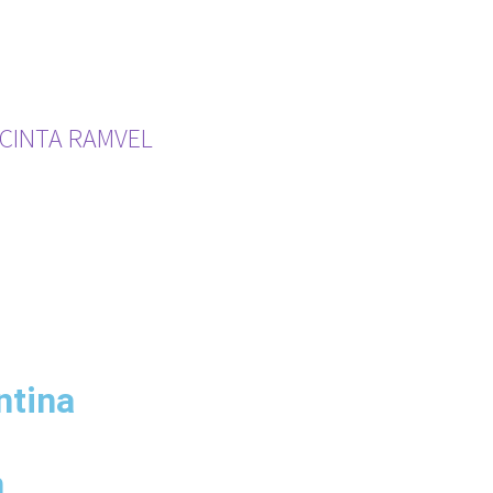
 CINTA RAMVEL
ntina
m