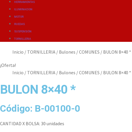
HERRAMIENTAS
ILUMINACION
MOTOR
RUEDAS
SUSPENSIÓN
TORNILLERIA
Inicio
/
TORNILLERIA
/
Bulones
/
COMUNES
/
BULON 8×40 *
¡Oferta!
Inicio
/
TORNILLERIA
/
Bulones
/
COMUNES
/
BULON 8×40 *
BULON 8×40 *
Código: B-00100-0
CANTIDAD X BOLSA: 30 unidades