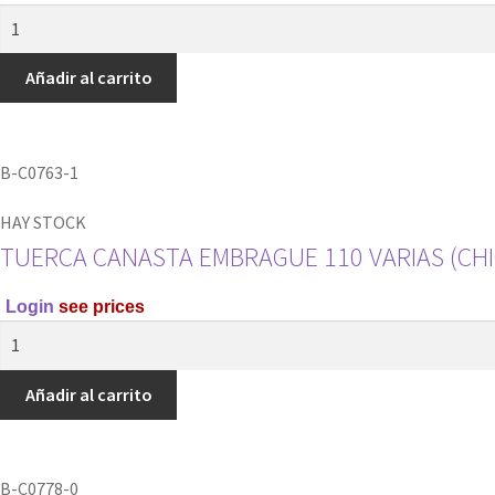
KIT
TUERCA
CANASTA
Añadir al carrito
4
Y
TORNILLO
B-C0763-1
RAMVEL
cantidad
HAY STOCK
TUERCA CANASTA EMBRAGUE 110 VARIAS (CHI
Login
see prices
TUERCA
CANASTA
EMBRAGUE
Añadir al carrito
110
VARIAS
(CHICA)
B-C0778-0