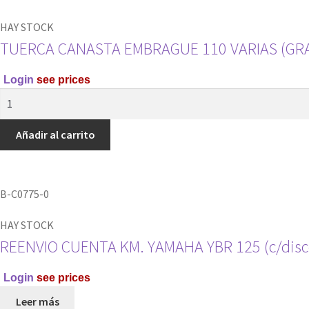
RAMVEL
cantidad
HAY STOCK
TUERCA CANASTA EMBRAGUE 110 VARIAS (GR
Login
see prices
TUERCA
CANASTA
EMBRAGUE
Añadir al carrito
110
VARIAS
(GRANDE)
B-C0775-0
RAMVEL
cantidad
HAY STOCK
REENVIO CUENTA KM. YAMAHA YBR 125 (c/dis
Login
see prices
Leer más