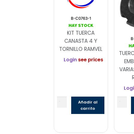
B-C0763-1
HAY STOCK
KIT TUERCA
B
CANASTA 4 Y
H
TORNILLO RAMVEL
TUER
Login
see prices
EMB
VARIA
Log
Añadir al
carrito