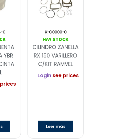
4-0
K-C0909-0
CK
HAY STOCK
UENTA
CILINDRO ZANELLA
A YBR
RX 150 VARILLERO
CINTA
C/KIT RAMVEL
L
Login
see prices
prices
ás
Leer más