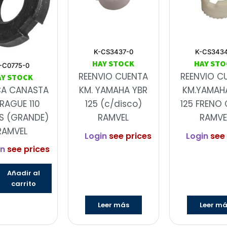
K-CS3437-0
K-CS343
HAY STOCK
HAY STO
-C0775-0
REENVIO CUENTA
REENVIO C
AY STOCK
CA CANASTA
KM. YAMAHA YBR
KM.YAMAH
RAGUE 110
125 (c/disco)
125 FRENO 
S (GRANDE)
RAMVEL
RAMVE
RAMVEL
Login
see prices
Login
see 
in
see prices
Añadir al
carrito
Leer más
Leer m