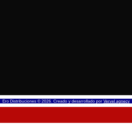
Ero Distribuciones © 2026. Creado y desarrollado por
Vervel agnecy