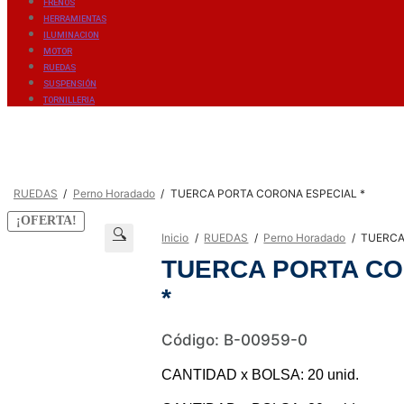
FRENOS
HERRAMIENTAS
ILUMINACION
MOTOR
RUEDAS
SUSPENSIÓN
TORNILLERIA
/
RUEDAS
/
Perno Horadado
/
TUERCA PORTA CORONA ESPECIAL *
¡OFERTA!
🔍
Inicio
/
RUEDAS
/
Perno Horadado
/
TUERCA
TUERCA PORTA CO
*
Código: B-00959-0
CANTIDAD x BOLSA: 20 unid.