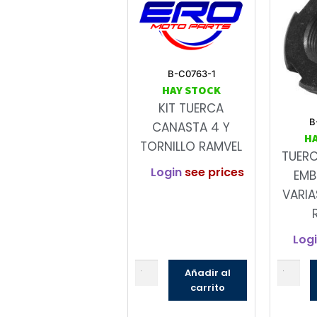
B-C0763-1
HAY STOCK
KIT TUERCA
B
CANASTA 4 Y
H
TORNILLO RAMVEL
TUER
Login
see prices
EMB
VARIA
Log
Añadir al
carrito