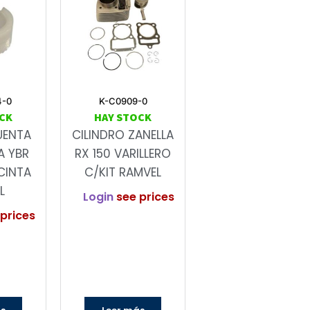
4-0
K-C0909-0
CK
HAY STOCK
UENTA
CILINDRO ZANELLA
A YBR
RX 150 VARILLERO
CINTA
C/KIT RAMVEL
L
Login
see prices
prices