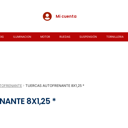
Mi cuenta
TAS
ILUMINACION
MOTOR
RUEDAS
SUSPENSIÓN
TORNILLERIA
TOFRENANTE
TUERCAS AUTOFRENANTE 8X1,25 *
ANTE 8X1,25 *