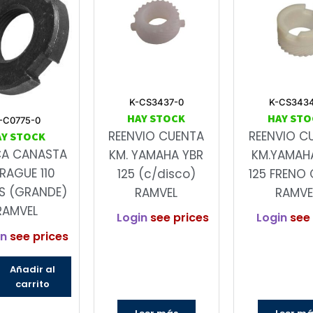
K-CS3437-0
K-CS343
HAY STOCK
HAY STO
-C0775-0
REENVIO CUENTA
REENVIO C
AY STOCK
CA CANASTA
KM. YAMAHA YBR
KM.YAMAH
RAGUE 110
125 (c/disco)
125 FRENO 
S (GRANDE)
RAMVEL
RAMVE
RAMVEL
Login
see prices
Login
see 
in
see prices
Añadir al
carrito