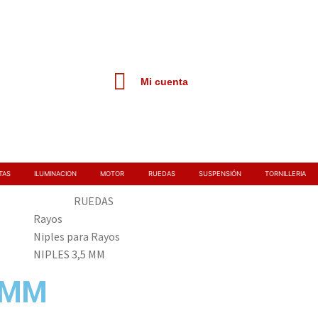
Mi cuenta
TAS
ILUMINACION
MOTOR
RUEDAS
SUSPENSIÓN
TORNILLERIA
RUEDAS
Rayos
Niples para Rayos
NIPLES 3,5 MM
5 MM