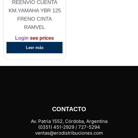
REENVIO CUENTA
KM.YAMAHA YBR 125
FRENO CINTA
RAMVEL
Login
see prices
Leer más
CONTACTO
Av. Patria 1552, Córdoba, Argentina
(0351) 451-2929 / 727-5294
ventas@erodistribuciones.com