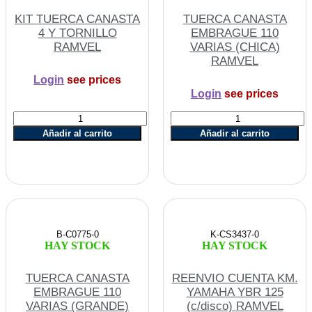
KIT TUERCA CANASTA
TUERCA CANASTA
4 Y TORNILLO
EMBRAGUE 110
RAMVEL
VARIAS (CHICA)
RAMVEL
Login
see prices
Login
see prices
KIT
TUERCA
TUERCA
CANASTA
Añadir al carrito
Añadir al carrito
CANASTA
EMBRAGUE
4
110
Y
VARIAS
TORNILLO
(CHICA)
RAMVEL
RAMVEL
cantidad
cantidad
B-C0775-0
K-CS3437-0
HAY STOCK
HAY STOCK
TUERCA CANASTA
REENVIO CUENTA KM.
EMBRAGUE 110
YAMAHA YBR 125
VARIAS (GRANDE)
(c/disco) RAMVEL