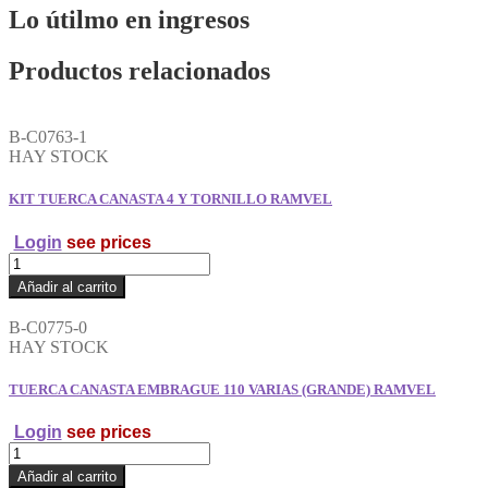
Lo útilmo en ingresos
Productos relacionados
B-C0763-1
HAY STOCK
KIT TUERCA CANASTA 4 Y TORNILLO RAMVEL
Login
see prices
KIT
TUERCA
Añadir al carrito
CANASTA
4
B-C0775-0
Y
HAY STOCK
TORNILLO
RAMVEL
TUERCA CANASTA EMBRAGUE 110 VARIAS (GRANDE) RAMVEL
cantidad
Login
see prices
TUERCA
CANASTA
Añadir al carrito