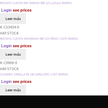
(GRANDE)
REENVIO CUENTA KM. YAMAHA YBR 125 (c/disco) RAMVEL
RAMVEL
Login
see prices
cantidad
Leer más
K-CS3434-0
HAY STOCK
REENVIO CUENTA KM.YAMAHA YBR 125 FRENO CINTA RAMVEL
Login
see prices
Leer más
K-C0909-0
HAY STOCK
CILINDRO ZANELLA RX 150 VARILLERO C/KIT RAMVEL
Login
see prices
Leer más