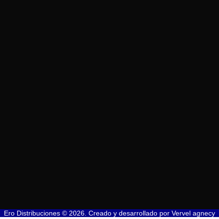
Ero Distribuciones © 2026. Creado y desarrollado por
Vervel agnecy