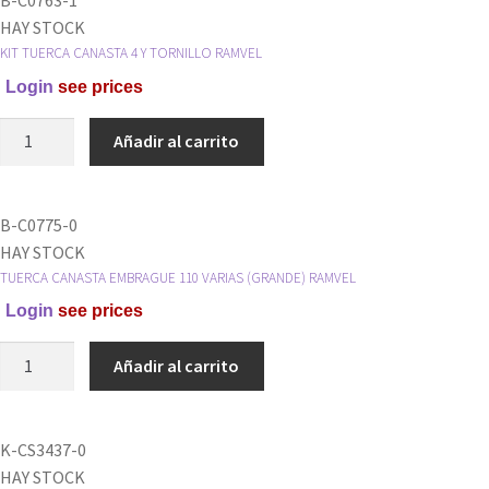
B-C0763-1
HAY STOCK
KIT TUERCA CANASTA 4 Y TORNILLO RAMVEL
Login
see prices
KIT
Añadir al carrito
TUERCA
CANASTA
4
B-C0775-0
Y
HAY STOCK
TORNILLO
TUERCA CANASTA EMBRAGUE 110 VARIAS (GRANDE) RAMVEL
RAMVEL
Login
see prices
cantidad
TUERCA
Añadir al carrito
CANASTA
EMBRAGUE
110
K-CS3437-0
VARIAS
HAY STOCK