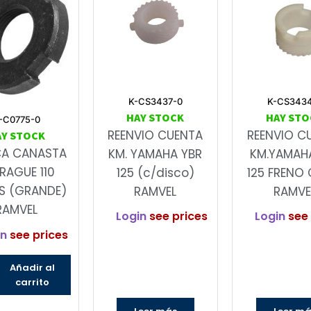
K-CS3437-0
K-CS343
HAY STOCK
HAY STO
-C0775-0
REENVIO CUENTA
REENVIO C
AY STOCK
CA CANASTA
KM. YAMAHA YBR
KM.YAMAH
RAGUE 110
125 (c/disco)
125 FRENO 
S (GRANDE)
RAMVEL
RAMVE
RAMVEL
Login
see prices
Login
see 
in
see prices
Añadir al
carrito