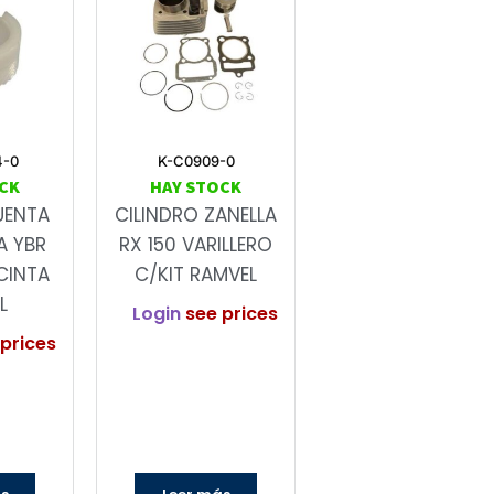
4-0
K-C0909-0
CK
HAY STOCK
UENTA
CILINDRO ZANELLA
A YBR
RX 150 VARILLERO
CINTA
C/KIT RAMVEL
L
Login
see prices
prices