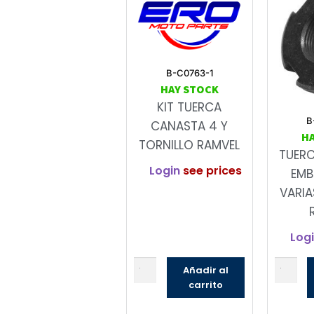
B-C0763-1
HAY STOCK
KIT TUERCA
B
CANASTA 4 Y
H
TORNILLO RAMVEL
TUER
Login
see prices
EMB
VARIA
Log
Añadir al
carrito