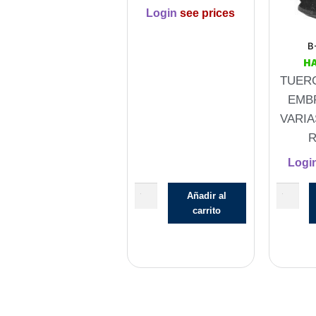
Login
see prices
B
H
TUER
EMB
VARIA
Logi
Añadir al
carrito