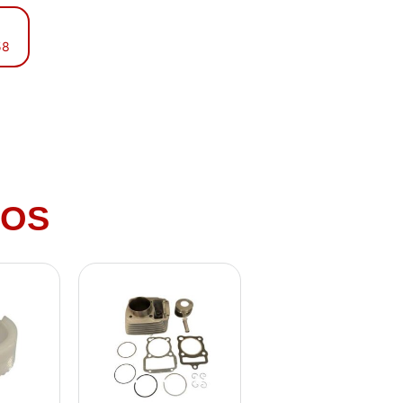
58
DOS