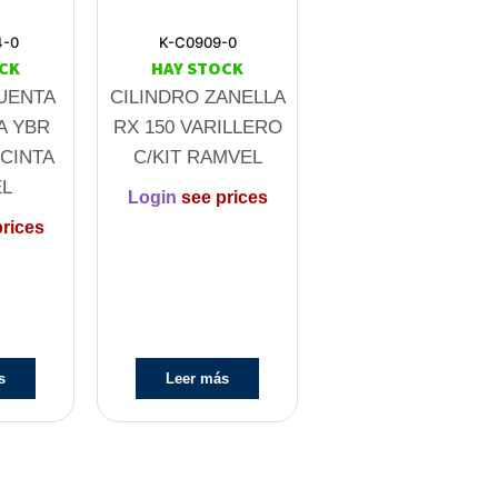
4-0
K-C0909-0
CK
HAY STOCK
UENTA
CILINDRO ZANELLA
A YBR
RX 150 VARILLERO
 CINTA
C/KIT RAMVEL
L
Login
see prices
rices
s
Leer más