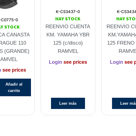
K-CS3437-0
K-CS343
HAY STOCK
HAY STO
-C0775-0
AY STOCK
REENVIO CUENTA
REENVIO C
CA CANASTA
KM. YAMAHA YBR
KM.YAMAH
RAGUE 110
125 (c/disco)
125 FRENO
S (GRANDE)
RAMVEL
RAMVE
RAMVEL
Login
see prices
Login
see p
n
see prices
Añadir al
carrito
Leer más
Leer má