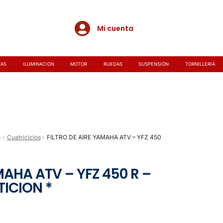
Mi cuenta
TAS
ILUMINACION
MOTOR
RUEDAS
SUSPENSIÓN
TORNILLERIA
o
Cuatriciclos
FILTRO DE AIRE YAMAHA ATV – YFZ 450
MAHA ATV – YFZ 450 R –
ICION *