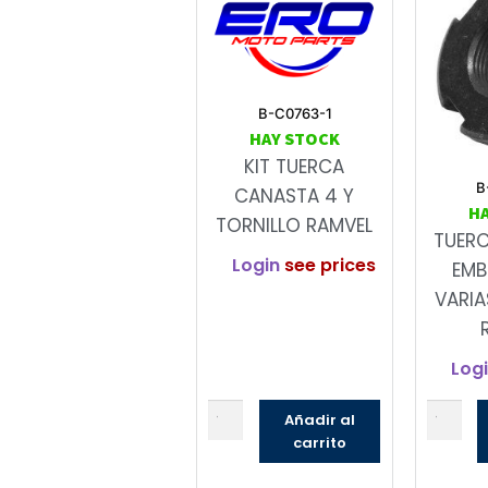
B-C0763-1
HAY STOCK
KIT TUERCA
B
CANASTA 4 Y
H
TORNILLO RAMVEL
TUER
Login
see prices
EMB
VARIA
Log
Añadir al
carrito