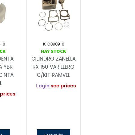
4-0
K-C0909-0
CK
HAY STOCK
UENTA
CILINDRO ZANELLA
A YBR
RX 150 VARILLERO
CINTA
C/KIT RAMVEL
L
Login
see prices
prices