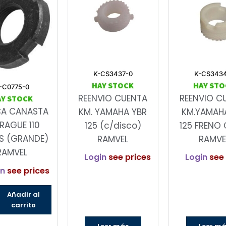
K-CS3437-0
K-CS343
HAY STOCK
HAY STO
-C0775-0
REENVIO CUENTA
REENVIO C
AY STOCK
CA CANASTA
KM. YAMAHA YBR
KM.YAMAH
RAGUE 110
125 (c/disco)
125 FRENO 
S (GRANDE)
RAMVEL
RAMVE
RAMVEL
Login
see prices
Login
see 
in
see prices
Añadir al
carrito