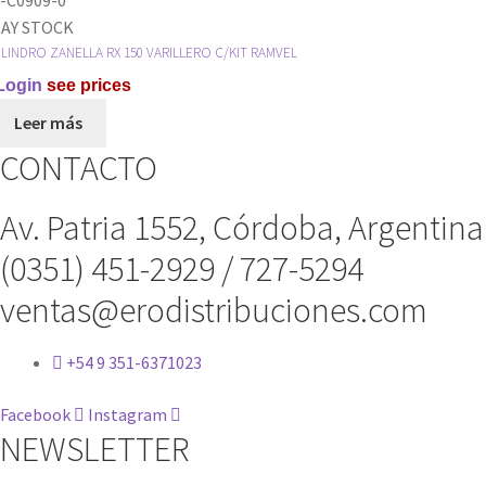
ORNILLO
(GRANDE)
AY STOCK
AMVEL
RAMVEL
ILINDRO ZANELLA RX 150 VARILLERO C/KIT RAMVEL
antidad
cantidad
Login
see prices
Leer más
CONTACTO
Av. Patria 1552, Córdoba, Argentina
(0351) 451-2929 / 727-5294
ventas@erodistribuciones.com
+54 9 351-6371023
Facebook
Instagram
NEWSLETTER