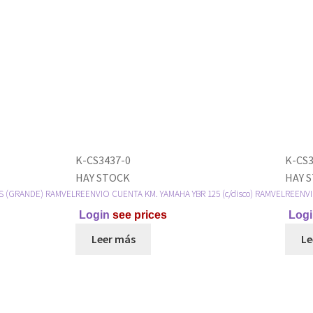
K-CS3437-0
K-CS3
HAY STOCK
HAY 
S (GRANDE) RAMVEL
REENVIO CUENTA KM. YAMAHA YBR 125 (c/disco) RAMVEL
REENVI
Login
see prices
Logi
Leer más
Le