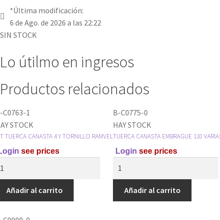
*Última modificación:
6 de Ago. de 2026 a las 22:22
SIN STOCK
Lo útilmo en ingresos
Productos relacionados
-C0763-1
B-C0775-0
AY STOCK
HAY STOCK
IT TUERCA CANASTA 4 Y TORNILLO RAMVEL
TUERCA CANASTA EMBRAGUE 110 VARIA
Login
see prices
Login
see prices
IT
TUERCA
UERCA
CANASTA
ANASTA
EMBRAGUE
Añadir al carrito
Añadir al carrito
110
VARIAS
-C0909-0