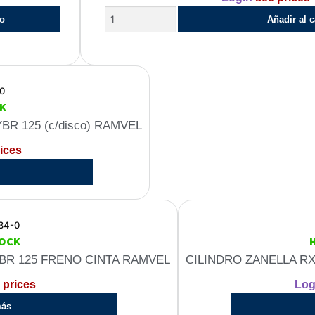
to
Añadir al c
0
K
R 125 (c/disco) RAMVEL
ices
34-0
TOCK
BR 125 FRENO CINTA RAMVEL
CILINDRO ZANELLA RX
 prices
Log
más