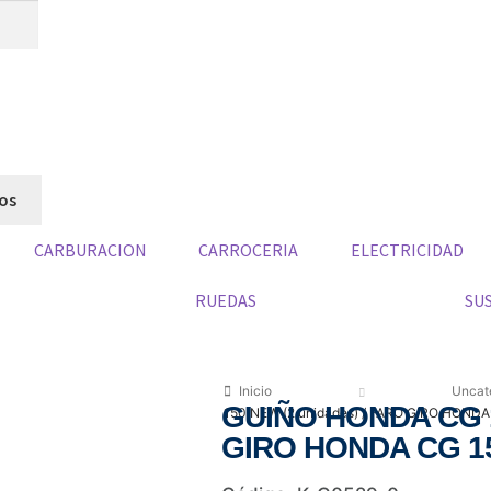
dos
CARBURACION
CARROCERIA
ELECTRICIDAD
RUEDAS
SU
Inicio
Uncat
GUIÑO HONDA CG 1
150 NEW (2 unidades) / FARO GIRO HOND
GIRO HONDA CG 1