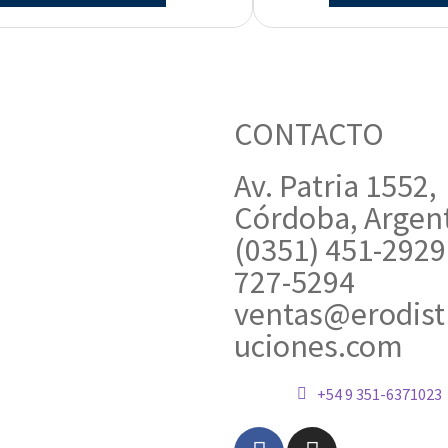
CONTACTO
Av. Patria 1552,
Córdoba, Argen
(0351) 451-2929
727-5294
ventas@erodist
uciones.com
+54 9 351-6371023