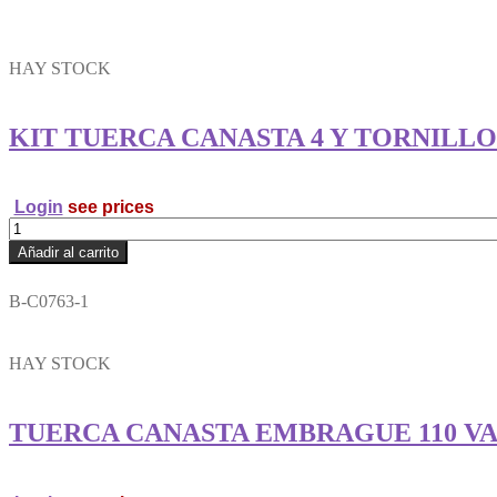
HAY STOCK
KIT TUERCA CANASTA 4 Y TORNILL
Login
see prices
KIT
TUERCA
Añadir al carrito
CANASTA
4
B-C0763-1
Y
TORNILLO
RAMVEL
HAY STOCK
cantidad
TUERCA CANASTA EMBRAGUE 110 V