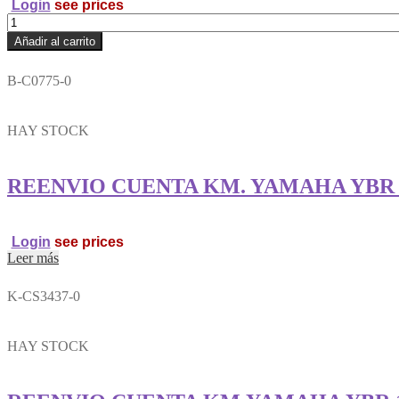
Login
see prices
TUERCA
CANASTA
Añadir al carrito
EMBRAGUE
110
B-C0775-0
VARIAS
(GRANDE)
RAMVEL
HAY STOCK
cantidad
REENVIO CUENTA KM. YAMAHA YBR 12
Login
see prices
Leer más
K-CS3437-0
HAY STOCK