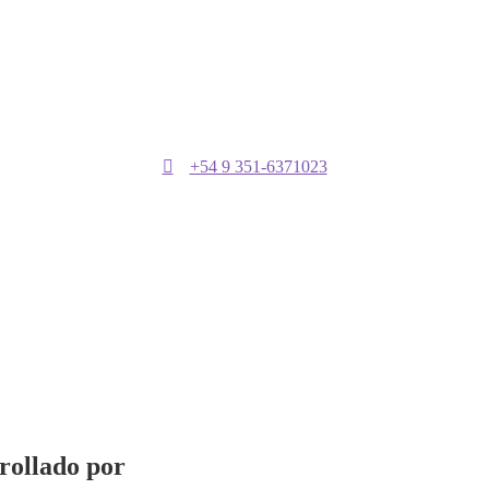
+54 9 351-6371023
rrollado por
Vervel agnecy