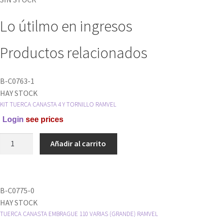
Lo útilmo en ingresos
Productos relacionados
B-C0763-1
HAY STOCK
KIT TUERCA CANASTA 4 Y TORNILLO RAMVEL
Login
see prices
KIT
Añadir al carrito
TUERCA
CANASTA
4
Y
B-C0775-0
TORNILLO
HAY STOCK
RAMVEL
TUERCA CANASTA EMBRAGUE 110 VARIAS (GRANDE) RAMVEL