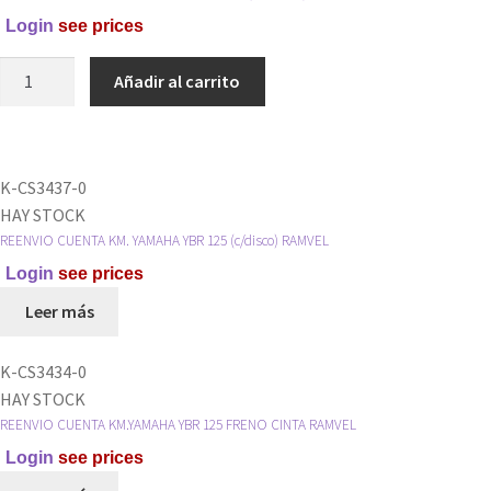
cantidad
Login
see prices
TUERCA
Añadir al carrito
CANASTA
EMBRAGUE
110
VARIAS
K-CS3437-0
(GRANDE)
HAY STOCK
RAMVEL
REENVIO CUENTA KM. YAMAHA YBR 125 (c/disco) RAMVEL
cantidad
Login
see prices
Leer más
K-CS3434-0
HAY STOCK
REENVIO CUENTA KM.YAMAHA YBR 125 FRENO CINTA RAMVEL
Login
see prices