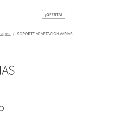
¡OFERTA!
capes
/
SOPORTE ADAPTACION VARIAS
IAS
io