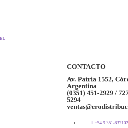
VEL
CONTACTO
Av. Patria 1552, Cór
Argentina
(0351) 451-2929 / 72
5294
ventas@erodistribuc
+54 9 351-63710