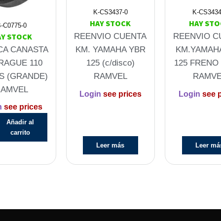
K-CS3437-0
K-CS3434
HAY STOCK
HAY STO
-C0775-0
AY STOCK
REENVIO CUENTA
REENVIO C
CA CANASTA
KM. YAMAHA YBR
KM.YAMAH
RAGUE 110
125 (c/disco)
125 FRENO
S (GRANDE)
RAMVEL
RAMVE
RAMVEL
Login
see prices
Login
see p
n
see prices
Añadir al
carrito
Leer más
Leer má