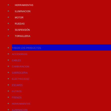
HERRAMIENTAS
ILUMINACION
MOTOR
RUEDAS
SUSPENSIÓN
TORNILLERIA
TODOS LOS PRODUCTOS
ACCESORIOS
CABLES
CARBURACION
CARROCERIA
ELECTRICIDAD
ESCAPES
FILTROS
FRENOS
HERRAMIENTAS
ILUMINACION