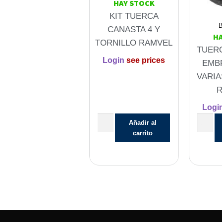
HAY STOCK
KIT TUERCA
B
CANASTA 4 Y
H
TORNILLO RAMVEL
TUER
Login
see prices
EMB
VARIA
Logi
Añadir al
carrito